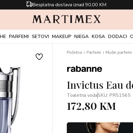
Besplatna dostava iznad 90,00 KM
CHE
PARFEMI
SETOVI
MAKEUP
NJEGA
KOSA
DODACI
Početna
Parfemi
Muški parfemi
Invictus Eau de
Toaletna voda
SKU: PR51565
172,80 KM