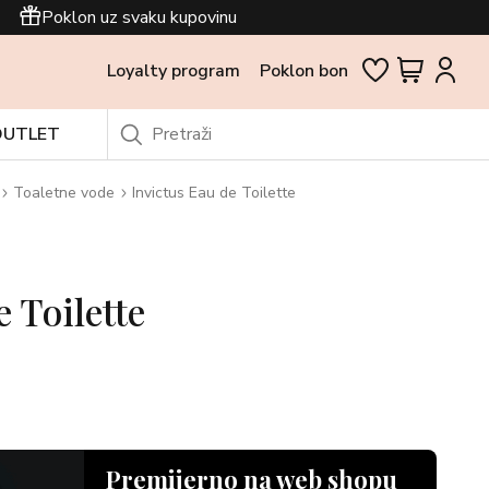
Poklon uz svaku kupovinu
Loyalty program
Poklon bon
OUTLET
Toaletne vode
Invictus Eau de Toilette
 Toilette
Premijerno na web shopu