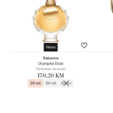
Novo
Rabanne
Olympéa Elixir
Parfemski ekstrakt
170,20 KM
30 ml
50 ml
80 ml