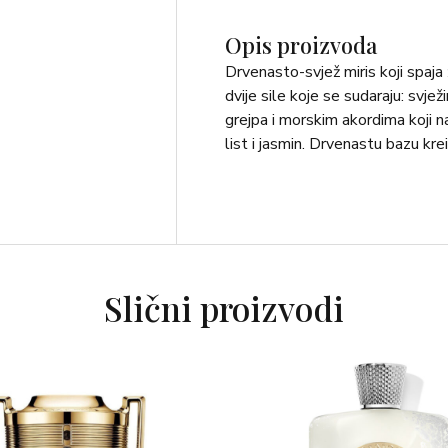
Opis proizvoda
Drvenasto-svjež miris koji spaj
dvije sile koje se sudaraju: svje
grejpa i morskim akordima koji n
list i jasmin. Drvenastu bazu kre
Slični proizvodi