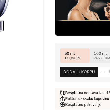
50 ml
100 ml
172,80 KM
245,25 KM
DODAJ U KORPU
Besplatna dostava iznad
Poklon uz svaku kupovinu
Besplatno pakovanje