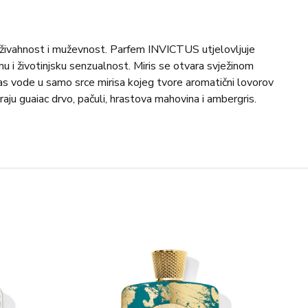
a živahnost i muževnost. Parfem INVICTUS utjelovljuje
žinu i životinjsku senzualnost. Miris se otvara svježinom
as vode u samo srce mirisa kojeg tvore aromatični lovorov
iraju guaiac drvo, pačuli, hrastova mahovina i ambergris.