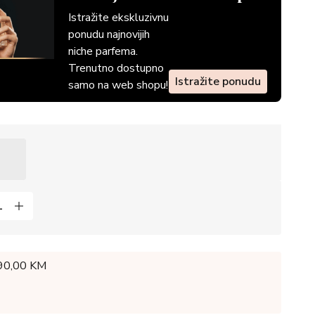
Istražite ekskluzivnu
ponudu najnovijih
niche parfema.
Trenutno dostupno
Istražite ponudu
samo na web shopu!
 90,00 KM