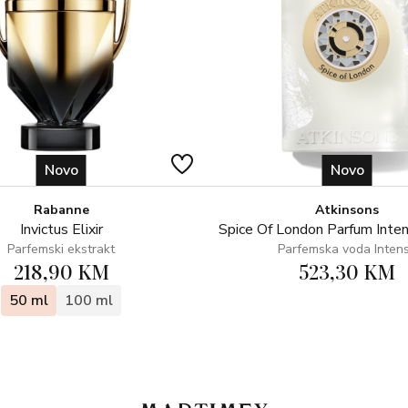
Novo
Novo
Rabanne
Atkinsons
Invictus Elixir
Spice Of London Parfum Inte
Parfemski ekstrakt
Parfemska voda Inten
218,90 KM
523,30 KM
50 ml
100 ml