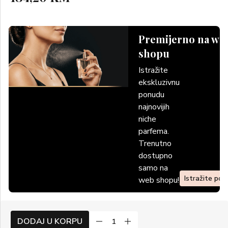
Premijerno na we
shopu
Istražite
ekskluzivnu
ponudu
najnovijih
niche
parfema.
Trenutno
dostupno
samo na
Istražite po
web shopu!
DODAJ U KORPU