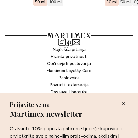
50 ml
100 ml
30 ml
50 ml
8
Najčešća pitanja
Pravila privatnosti
Opći uvjeti poslovanja
Martimex Loyalty Card
Poslovnice
Povrat i reklamacija
Dostava i isporuka
Plaćanje robe
Prijavite se na
Martimex newsletter
Newsletter
Ostvarite 10% popusta prilikom sljedeće kupovine i prvi otkrijte
Ostvarite 10% popusta prilikom sljedeće kupovine i
sve o najnovijim proizvodima, akcijskim i ekskluzivnim
ponudama te posebnim događanjima.
prvi otkrijte sve o najnovijim proizvodima, akcijskim i