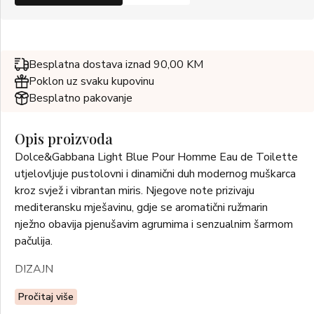
Besplatna dostava iznad 90,00 KM
Poklon uz svaku kupovinu
Besplatno pakovanje
Opis proizvoda
Dolce&Gabbana Light Blue Pour Homme Eau de Toilette
utjelovljuje pustolovni i dinamični duh modernog muškarca
kroz svjež i vibrantan miris. Njegove note prizivaju
mediteransku mješavinu, gdje se aromatični ružmarin
nježno obavija pjenušavim agrumima i senzualnim šarmom
pačulija.
DIZAJN
Čista elegancija u svakom detalju: matirano staklo bočice
Pročitaj više