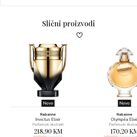
sa zavodljivim linijama ukrašeno je profinjenim srebrnim
detaljima, dok je emajlirani plavi čep, nadahnut
tradicionalnom keramikom Amalfijske obale, obogaćen
Slični proizvodi
ikoničnim DG monogramom.
Light Blue Pour Homme Eau de Toilette: svjež, muževan i
zavodljiv miris.
Miris je ekskluzivno za Dolce&Gabbanu kreirao Alberto
Morillas.
GORNJE NOTE
Miris se otvara energizirajućim notama sicilijanskog limuna.
SREDNJE NOTE
Ružmarin stvara pozornicu za aromatičnu slatkoću.
Novo
Novo
BAZNE NOTE
Rabanne
Rabanne
Indonezijski pačuli naglašava intenzivno zavodljiv karakter
Invictus Elixir
Olympéa Elixi
Parfemski ekstrakt
Parfemski ekstra
mirisa.
218,90 KM
170,20 K