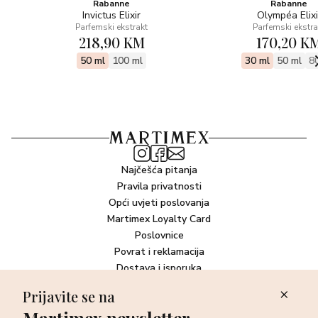
Rabanne
Rabanne
Invictus Elixir
Olympéa Elixi
Parfemski ekstrakt
Parfemski ekstra
218,90 KM
170,20 K
50 ml
100 ml
30 ml
50 ml
8
Najčešća pitanja
Pravila privatnosti
Opći uvjeti poslovanja
Martimex Loyalty Card
Poslovnice
Povrat i reklamacija
Dostava i isporuka
Plaćanje robe
Prijavite se na