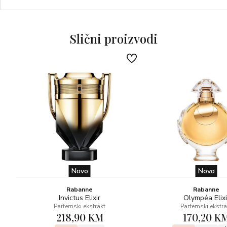
tonika
SVJEŽI NOVAC: svježi crni papar, kardamom, akordi
Slični proizvodi
novčanica
OSUNČANI MIŠIĆI: pačuli, vetiver, sandalovina, cedar
ČILANJE I SEKSIPIL: sunčani mošusi s bijelom čokoladom,
zlatne kožne note i burbon vanilija
Novo
Novo
Rabanne
Rabanne
Invictus Elixir
Olympéa Elixi
Parfemski ekstrakt
Parfemski ekstra
218,90 KM
170,20 K