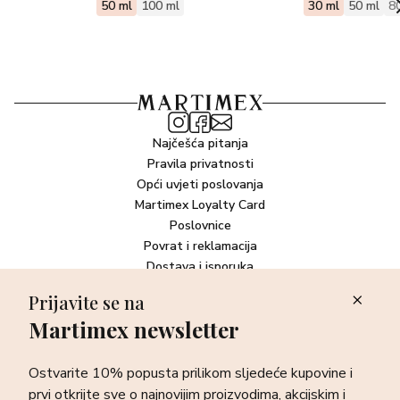
50 ml
100 ml
30 ml
50 ml
8
Najčešća pitanja
Pravila privatnosti
Opći uvjeti poslovanja
Martimex Loyalty Card
Poslovnice
Povrat i reklamacija
Dostava i isporuka
Plaćanje robe
Prijavite se na
Martimex newsletter
Newsletter
Ostvarite 10% popusta prilikom sljedeće kupovine i prvi otkrijte
Ostvarite 10% popusta prilikom sljedeće kupovine i
sve o najnovijim proizvodima, akcijskim i ekskluzivnim
ponudama te posebnim događanjima.
prvi otkrijte sve o najnovijim proizvodima, akcijskim i