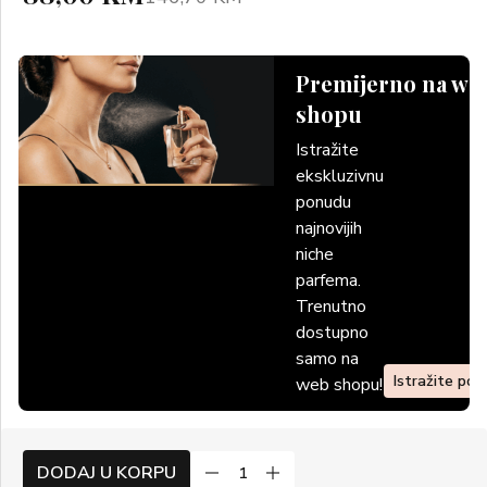
Premijerno na we
shopu
Istražite
ekskluzivnu
ponudu
najnovijih
niche
parfema.
Trenutno
dostupno
samo na
Istražite po
web shopu!
DODAJ U KORPU