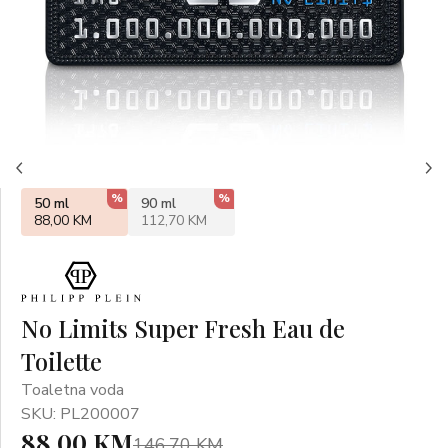
%
%
50 ml
90 ml
88,00 KM
112,70 KM
No Limits Super Fresh Eau de
Toilette
Toaletna voda
SKU: PL200007
88,00 KM
146,70 KM