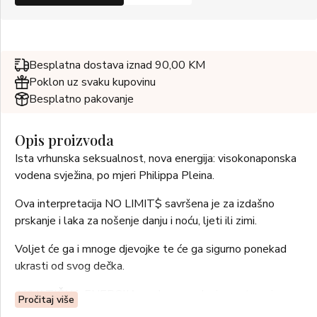
Besplatna dostava iznad 90,00 KM
Poklon uz svaku kupovinu
Besplatno pakovanje
Opis proizvoda
Ista vrhunska seksualnost, nova energija: visokonaponska
vodena svježina, po mjeri Philippa Pleina.
Ova interpretacija NO LIMIT$ savršena je za izdašno
prskanje i laka za nošenje danju i noću, ljeti ili zimi.
Voljet će ga i mnoge djevojke te će ga sigurno ponekad
ukrasti od svog dečka.
AKVATIČNA ENERGIJA: vodena predoziranost, grejp,
Pročitaj više
mandarina, bergamot, đumbir, lavanda, crni ribiz, note