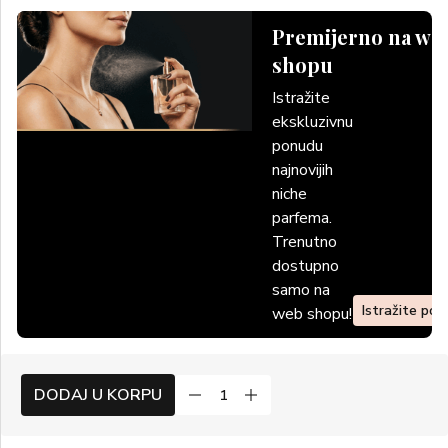
Premijerno na we
shopu
Istražite
ekskluzivnu
ponudu
najnovijih
niche
parfema.
Trenutno
dostupno
samo na
Istražite po
web shopu!
DODAJ U KORPU