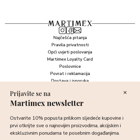
Najčešća pitanja
Pravila privatnosti
Opći uvjeti poslovanja
Martimex Loyalty Card
Poslovnice
Povrat i reklamacija
Dostava i isporuka
Plaćanje robe
Prijavite se na
Martimex newsletter
Newsletter
Ostvarite 10% popusta prilikom sljedeće kupovine i prvi otkrijte
Ostvarite 10% popusta prilikom sljedeće kupovine i
sve o najnovijim proizvodima, akcijskim i ekskluzivnim
ponudama te posebnim događanjima.
prvi otkrijte sve o najnovijim proizvodima, akcijskim i
ekskluzivnim ponudama te posebnim događanjima.
Prijava