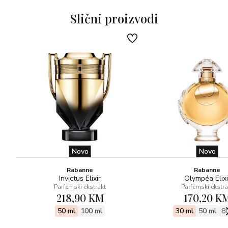
Slični proizvodi
Novo
Novo
Rabanne
Rabanne
Invictus Elixir
Olympéa Elixi
Parfemski ekstrakt
Parfemski ekstra
218,90 KM
170,20 K
50 ml
100 ml
30 ml
50 ml
8