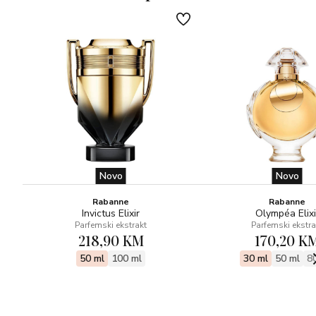
Novo
Novo
Rabanne
Rabanne
Invictus Elixir
Olympéa Elixi
Parfemski ekstrakt
Parfemski ekstra
218,90 KM
170,20 K
50 ml
100 ml
30 ml
50 ml
8