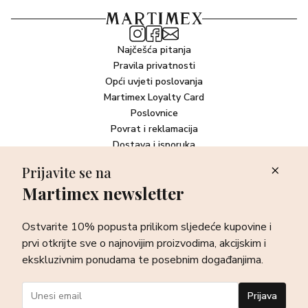
Najčešća pitanja
Pravila privatnosti
Opći uvjeti poslovanja
Martimex Loyalty Card
Poslovnice
Povrat i reklamacija
Dostava i isporuka
Plaćanje robe
Prijavite se na
Martimex newsletter
Newsletter
Ostvarite 10% popusta prilikom sljedeće kupovine i prvi otkrijte
Ostvarite 10% popusta prilikom sljedeće kupovine i
sve o najnovijim proizvodima, akcijskim i ekskluzivnim
ponudama te posebnim događanjima.
prvi otkrijte sve o najnovijim proizvodima, akcijskim i
ekskluzivnim ponudama te posebnim događanjima.
Prijava
Prijava