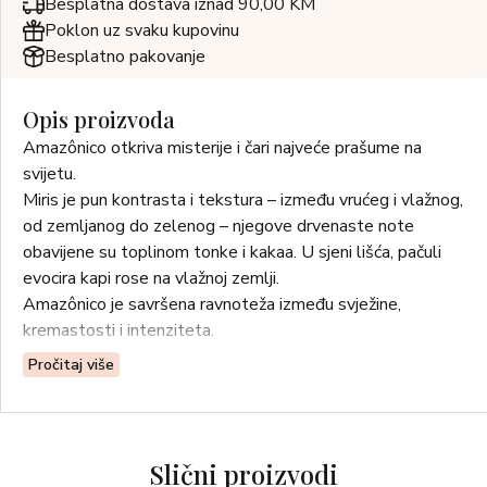
Besplatna dostava iznad 90,00 KM
Poklon uz svaku kupovinu
Besplatno pakovanje
Opis proizvoda
Amazônico otkriva misterije i čari najveće prašume na
svijetu.
Miris je pun kontrasta i tekstura – između vrućeg i vlažnog,
od zemljanog do zelenog – njegove drvenaste note
obavijene su toplinom tonke i kakaa. U sjeni lišća, pačuli
evocira kapi rose na vlažnoj zemlji.
Amazônico je savršena ravnoteža između svježine,
kremastosti i intenziteta.
Pročitaj više
Mirisna porodica: Drvenasto-cvjetni mošus
Gornje note: Oliban*, naranča i malina
Srednje note: Kakao*, Ylang-ylang* i Mate*
Bazne note: Pačuli*, sandalovina i tonka
Slični proizvodi
*Prirodni sastojci