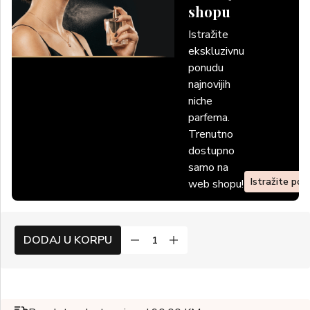
shopu
Istražite
ekskluzivnu
ponudu
najnovijih
niche
parfema.
Trenutno
dostupno
samo na
Istražite po
web shopu!
DODAJ U KORPU