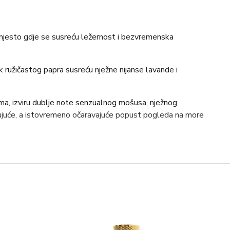
 mjesto gdje se susreću ležernost i bezvremenska
ak ružičastog papra susreću nježne nijanse lavande i
ima, izviru dublje note senzualnog mošusa, nježnog
jujuće, a istovremeno očaravajuće popust pogleda na more
 lagana poput ljetnog povjetarca, bezvremenska i živa
nčeva svjetlost pleše, nježno obavijući zadivljujuće
nje i kožom zagrijanom suncem.