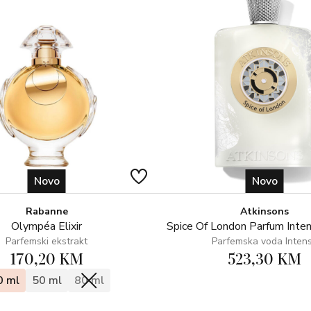
Miris koji dočarava mir i ležerno
napora.
Novo
Novo
Rabanne
Atkinsons
Olympéa Elixir
Spice Of London Parfum Inte
Parfemski ekstrakt
Parfemska voda Inten
170,20 KM
523,30 KM
0 ml
50 ml
80 ml