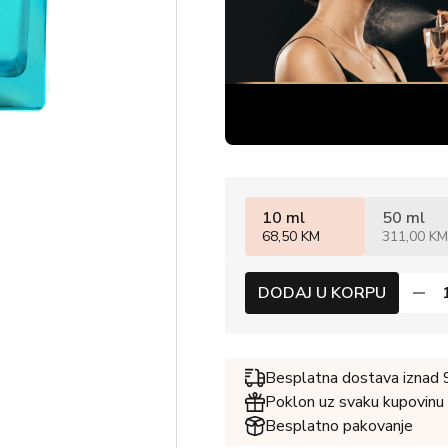
10 ml
50 ml
68,50 KM
311,00 KM
DODAJ U KORPU
Besplatna dostava iznad
Poklon uz svaku kupovinu
Besplatno pakovanje