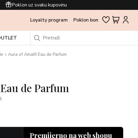
Poklon uz svaku kupovinu
Loyalty program
Poklon bon
OUTLET
de
Aura of Amalfi Eau de Parfum
 Eau de Parfum
8
Premijerno na web shopu