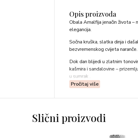
Opis proizvoda
Obala Amalfija jenačin života –
elegancija.
Sočna kruška, slatka dinja i daš
bezvremenskog cvijeta naranče.
Dok dan blijedi u zlatnim tonov
kašmira i sandalovine – prizeml
u sumrak .
Pročitaj više
Više od mirisa, to je uspomena,
duhom Amalfija.
Među sjajnim, šarenim kućama, su
Slični proizvodi
plavetnilo mora.
Zrak je ispunjen tragovima cvat