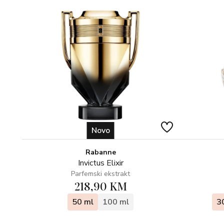
Novo
Rabanne
Invictus Elixir
Parfemski ekstrakt
218,90 KM
50 ml
100 ml
3