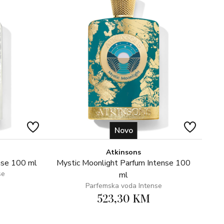
st Amalfija – mediteranski, elegantan i profinjen bez
Novo
Atkinsons
nse 100 ml
Mystic Moonlight Parfum Intense 100
se
ml
Parfemska voda Intense
523,30 KM