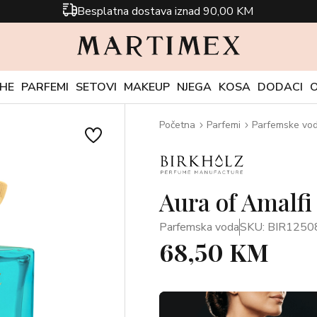
Besplatna dostava iznad 90,00 KM
CHE
PARFEMI
SETOVI
MAKEUP
NJEGA
KOSA
DODACI
Početna
Parfemi
Parfemske vo
Aura of Amalfi
Parfemska voda
SKU: BIR1250
68,50 KM