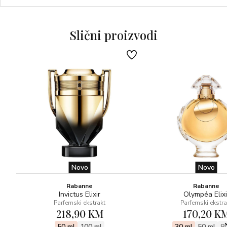
Slični proizvodi
Novo
Novo
Rabanne
Rabanne
Invictus Elixir
Olympéa Elixi
Parfemski ekstrakt
Parfemski ekstra
218,90 KM
170,20 K
50 ml
100 ml
30 ml
50 ml
8