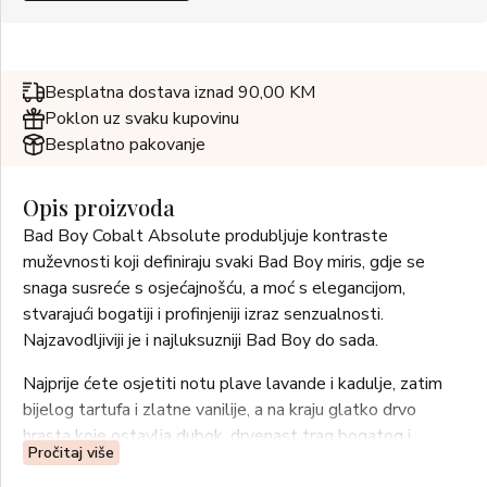
Besplatna dostava iznad 90,00 KM
Poklon uz svaku kupovinu
Besplatno pakovanje
Opis proizvoda
Bad Boy Cobalt Absolute produbljuje kontraste
muževnosti koji definiraju svaki Bad Boy miris, gdje se
snaga susreće s osjećajnošću, a moć s elegancijom,
stvarajući bogatiji i profinjeniji izraz senzualnosti.
Najzavodljiviji je i najluksuzniji Bad Boy do sada.
Najprije ćete osjetiti notu plave lavande i kadulje, zatim
bijelog tartufa i zlatne vanilije, a na kraju glatko drvo
hrasta koje ostavlja dubok, drvenast trag bogatog i
Pročitaj više
profinjenog dojma