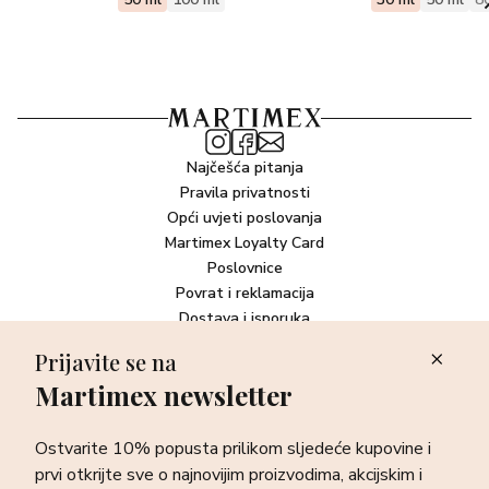
Najčešća pitanja
Pravila privatnosti
Opći uvjeti poslovanja
Martimex Loyalty Card
Poslovnice
Povrat i reklamacija
Dostava i isporuka
Plaćanje robe
Prijavite se na
Martimex newsletter
Newsletter
Ostvarite 10% popusta prilikom sljedeće kupovine i prvi otkrijte
Ostvarite 10% popusta prilikom sljedeće kupovine i
sve o najnovijim proizvodima, akcijskim i ekskluzivnim
ponudama te posebnim događanjima.
prvi otkrijte sve o najnovijim proizvodima, akcijskim i