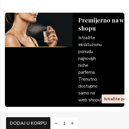
Premijerno na we
shopu
Istražite
ekskluzivnu
ponudu
najnovijih
niche
parfema.
Trenutno
dostupno
samo na
Istražite po
web shopu!
DODAJ U KORPU