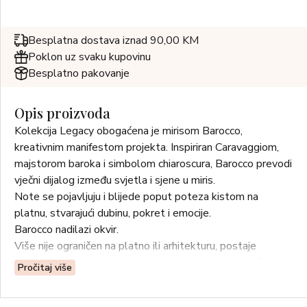
Besplatna dostava iznad 90,00 KM
Poklon uz svaku kupovinu
Besplatno pakovanje
Opis proizvoda
Kolekcija Legacy obogaćena je mirisom Barocco,
kreativnim manifestom projekta. Inspiriran Caravaggiom,
majstorom baroka i simbolom chiaroscura, Barocco prevodi
vječni dijalog između svjetla i sjene u miris.
Note se pojavljuju i blijede poput poteza kistom na
platnu, stvarajući dubinu, pokret i emocije.
Barocco nadilazi okvir.
Više nije ograničen na platno ili arhitekturu, postaje
senzorna prisutnost intenzivna, emocionalna, kazališna.
Pročitaj više
Mirisno umjetničko djelo koje živi izvan okvira.
VOĆNO – CVJETNO – AMBERNO – MOŠUSNO