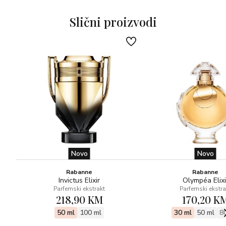
Slični proizvodi
Novo
Novo
Rabanne
Rabanne
Invictus Elixir
Olympéa Elixi
Parfemski ekstrakt
Parfemski ekstra
218,90 KM
170,20 K
50 ml
100 ml
30 ml
50 ml
8