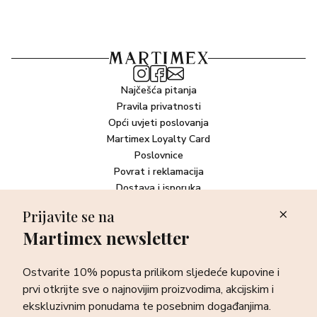
Najčešća pitanja
Pravila privatnosti
Opći uvjeti poslovanja
Martimex Loyalty Card
Poslovnice
Povrat i reklamacija
Dostava i isporuka
Plaćanje robe
Prijavite se na
Martimex newsletter
Newsletter
Ostvarite 10% popusta prilikom sljedeće kupovine i prvi otkrijte
Ostvarite 10% popusta prilikom sljedeće kupovine i
sve o najnovijim proizvodima, akcijskim i ekskluzivnim
ponudama te posebnim događanjima.
prvi otkrijte sve o najnovijim proizvodima, akcijskim i
ekskluzivnim ponudama te posebnim događanjima.
Prijava