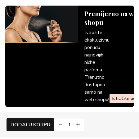
Premijerno na we
shopu
Istražite
ekskluzivnu
ponudu
najnovijih
niche
parfema.
Trenutno
dostupno
samo na
Istražite po
web shopu!
DODAJ U KORPU