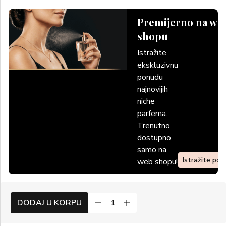
Premijerno na we
shopu
Istražite
ekskluzivnu
ponudu
najnovijih
niche
parfema.
Trenutno
dostupno
samo na
Istražite po
web shopu!
DODAJ U KORPU