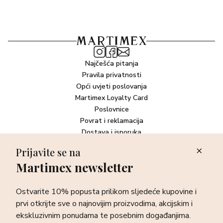
Najčešća pitanja
Pravila privatnosti
Opći uvjeti poslovanja
Martimex Loyalty Card
Poslovnice
Povrat i reklamacija
Dostava i isporuka
Plaćanje robe
Prijavite se na
Martimex newsletter
Newsletter
Ostvarite 10% popusta prilikom sljedeće kupovine i prvi otkrijte
Ostvarite 10% popusta prilikom sljedeće kupovine i
sve o najnovijim proizvodima, akcijskim i ekskluzivnim
ponudama te posebnim događanjima.
prvi otkrijte sve o najnovijim proizvodima, akcijskim i
ekskluzivnim ponudama te posebnim događanjima.
Prijava