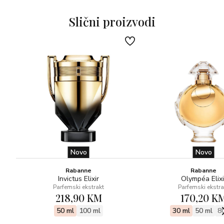
Slični proizvodi
Novo
Novo
Rabanne
Rabanne
Invictus Elixir
Olympéa Elixi
Parfemski ekstrakt
Parfemski ekstra
218,90 KM
170,20 K
50 ml
100 ml
30 ml
50 ml
8