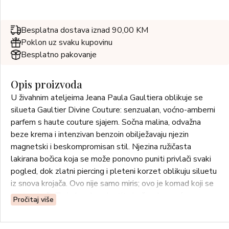
Besplatna dostava iznad 90,00 KM
Poklon uz svaku kupovinu
Besplatno pakovanje
Opis proizvoda
U živahnim ateljeima Jeana Paula Gaultiera oblikuje se
silueta Gaultier Divine Couture: senzualan, voćno-amberni
parfem s haute couture sjajem. Sočna malina, odvažna
beze krema i intenzivan benzoin obilježavaju njezin
magnetski i beskompromisan stil. Njezina ružičasta
lakirana bočica koja se može ponovno puniti privlači svaki
pogled, dok zlatni piercing i pleteni korzet oblikuju siluetu
iz snova krojača. Ovo nije samo miris; ovo je komad koji se
nosi na koži. To je korak u vlastitu božansku moć.
Pročitaj više