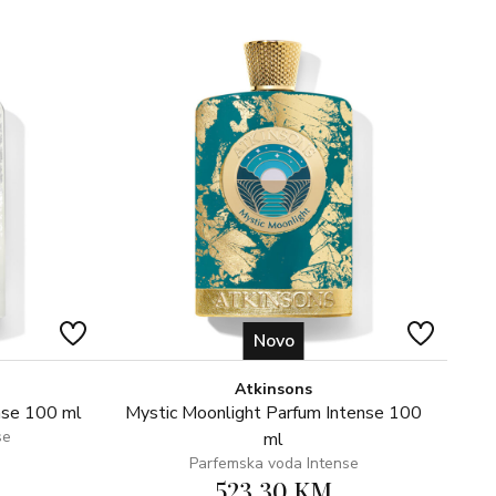
Novo
Atkinsons
nse 100 ml
Mystic Moonlight Parfum Intense 100
se
ml
Parfemska voda Intense
523,30 KM