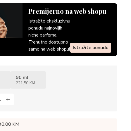
Premijerno na web shopu
Istražite ekskluzivnu
ponudu najnovijih
niche parfema.
Trenutno dostupno
Istražite ponudu
samo na web shopu!
90 ml
221,50 KM
 90,00 KM