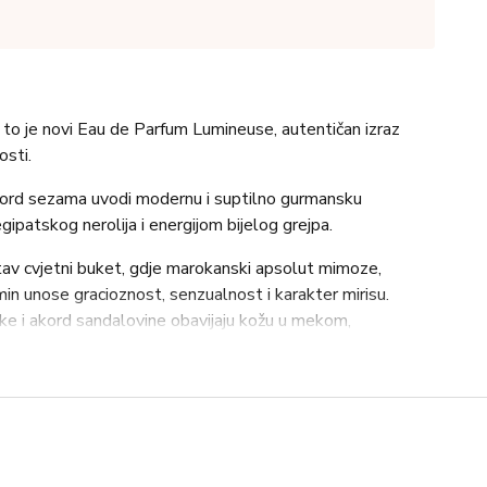
; to je novi Eau de Parfum Lumineuse, autentičan izraz
sti.
akord sezama uvodi modernu i suptilno gurmansku
gipatskog nerolija i energijom bijelog grejpa.
stav cvjetni buket, gdje marokanski apsolut mimoze,
in unose gracioznost, senzualnost i karakter mirisu.
nke i akord sandalovine obavijaju kožu u mekom,
eđu snage i mekoće, tiha i spontana elegancija koja ne