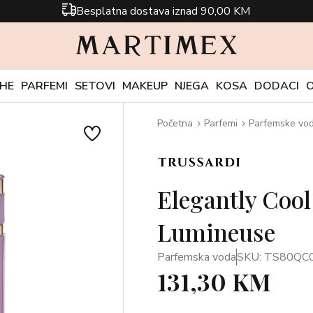
Besplatna dostava iznad 90,00 KM
CHE
PARFEMI
SETOVI
MAKEUP
NJEGA
KOSA
DODACI
Početna
Parfemi
Parfemske vo
Elegantly Coo
Lumineuse
Parfemska voda
SKU: TS80QC
131,30 KM