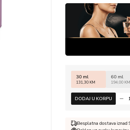
30 ml
60 ml
131,30 KM
194,00 KM
DODAJ U KORPU
Besplatna dostava iznad