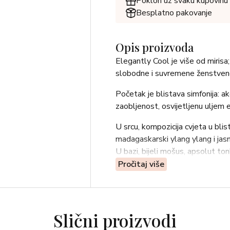
Poklon uz svaku kupovinu
Besplatno pakovanje
Opis proizvoda
Elegantly Cool je više od mirisa
slobodne i suvremene ženstveno
Početak je blistava simfonija: 
zaobljenost, osvijetljenu uljem e
U srcu, kompozicija cvjeta u bli
madagaskarski ylang ylang i jasm
U bazi, bijeli mošus, apsolut to
baršunastom tragu.
Pročitaj više
Elegantly Cool je ravnoteža izm
treba podizati svoj glas.
Slični proizvodi