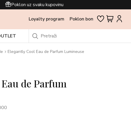
Poklon uz svaku kupovinu
Loyalty program
Poklon bon
OUTLET
de
Elegantly Cool Eau de Parfum Lumineuse
l Eau de Parfum
000