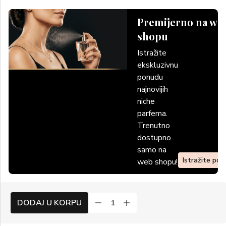
Premijerno na we
shopu
Istražite
ekskluzivnu
ponudu
najnovijih
niche
parfema.
Trenutno
dostupno
samo na
Istražite po
web shopu!
DODAJ U KORPU