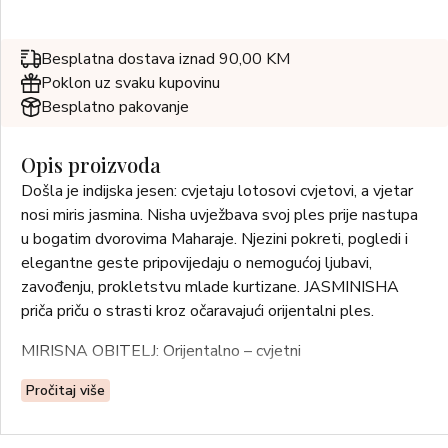
Besplatna dostava iznad 90,00 KM
Poklon uz svaku kupovinu
Besplatno pakovanje
Opis proizvoda
Došla je indijska jesen: cvjetaju lotosovi cvjetovi, a vjetar
nosi miris jasmina. Nisha uvježbava svoj ples prije nastupa
u bogatim dvorovima Maharaje. Njezini pokreti, pogledi i
elegantne geste pripovijedaju o nemogućoj ljubavi,
zavođenju, prokletstvu mlade kurtizane. JASMINISHA
priča priču o strasti kroz očaravajući orijentalni ples.
MIRISNA OBITELJ: Orijentalno – cvjetni
GORNJE NOTE: Svježi đumbir, mandarina
Pročitaj više
NOTE SRCA: Cvijet đumbira, cvijet naranče, jasmin
BAZNE NOTE: Kandirani đumbir, vanilija, drvene note,