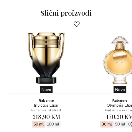
bijeli mošus, jantar
Slični proizvodi
Novo
Novo
Rabanne
Rabanne
Invictus Elixir
Olympéa Elixi
Parfemski ekstrakt
Parfemski ekstra
218,90 KM
170,20 K
50 ml
100 ml
30 ml
50 ml
8