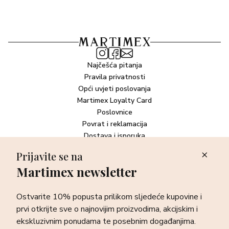
Najčešća pitanja
Pravila privatnosti
Opći uvjeti poslovanja
Martimex Loyalty Card
Poslovnice
Povrat i reklamacija
Dostava i isporuka
Plaćanje robe
Prijavite se na
Martimex newsletter
Newsletter
Ostvarite 10% popusta prilikom sljedeće kupovine i prvi otkrijte
Ostvarite 10% popusta prilikom sljedeće kupovine i
sve o najnovijim proizvodima, akcijskim i ekskluzivnim
ponudama te posebnim događanjima.
prvi otkrijte sve o najnovijim proizvodima, akcijskim i
ekskluzivnim ponudama te posebnim događanjima.
Prijava