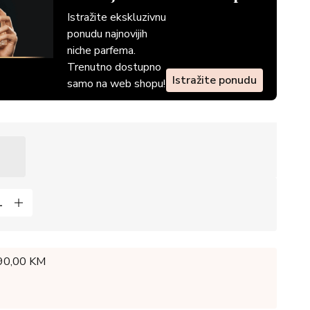
Istražite ekskluzivnu
ponudu najnovijih
niche parfema.
Trenutno dostupno
Istražite ponudu
samo na web shopu!
 90,00 KM