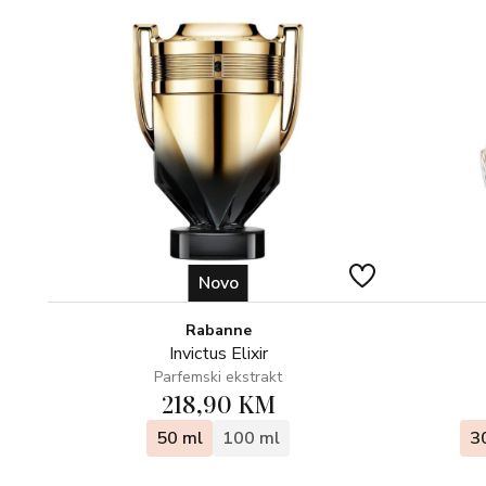
Novo
Rabanne
Invictus Elixir
Parfemski ekstrakt
218,90 KM
50 ml
100 ml
3