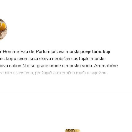
Homme Eau de Parfum priziva morski povjetarac koji
ris koji u svom srcu skriva neobičan sastojak: morski
dobiva nakon što se grane urone u morsku vodu. Aromatične
ralnim nijansama, pružajući autentičnu mušku svježinu.
 svijetle zlatne nijanse samog mirisa, dok su njezine
nim zlatnim detaljima. Plavi emajlirani čep, inspiriran
potpunjen je prepoznatljivim DG monogramom, sada u
as ekskluzivno za Dolce&Gabbanu.