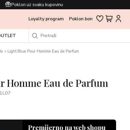
Poklon uz svaku kupovinu
Loyalty program
Poklon bon
OUTLET
de
Light Blue Pour Homme Eau de Parfum
ur Homme Eau de Parfum
1L07
Premijerno na web shopu