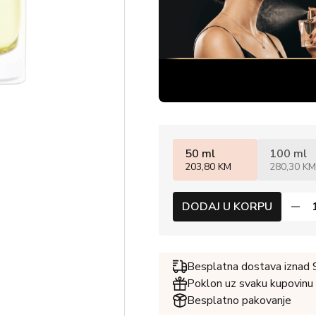
50 ml
100 ml
203,80 KM
280,30 KM
DODAJ U KORPU
Besplatna dostava iznad
Poklon uz svaku kupovinu
Besplatno pakovanje