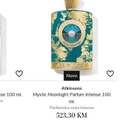
nom svježinom kalabrijske žute mandarine.
slanih nota zahvaljujući morskom čempresu.
om cedrovine, stvarajući profinjenu, drvenastu i modernu
Novo
Atkinsons
nse 100 ml
Mystic Moonlight Parfum Intense 100
se
ml
Parfemska voda Intense
523,30 KM