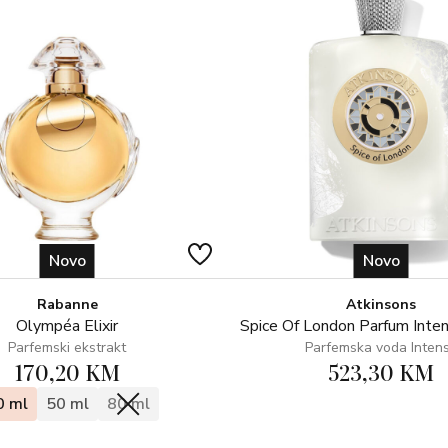
GORNJE NOTE
Miris se otvara živahnom citrus
SREDNJE NOTE
Srce otkriva spoj aromatičnih i 
BAZNE NOTE
Miris se zatvara senzualnom baz
kompoziciju.
Novo
Novo
Rabanne
Atkinsons
Olympéa Elixir
Spice Of London Parfum Inte
Parfemski ekstrakt
Parfemska voda Inten
170,20 KM
523,30 KM
0 ml
50 ml
80 ml