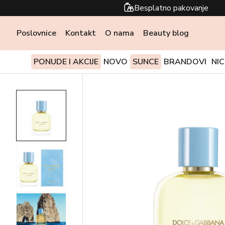
Besplatno pakovanje
Poslovnice
Kontakt
O nama
Beauty blog
PONUDE I AKCIJE
NOVO
SUNCE
BRANDOVI
NI