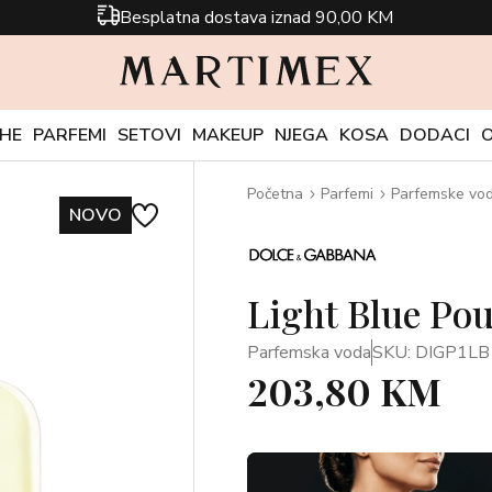
Besplatna dostava iznad 90,00 KM
CHE
PARFEMI
SETOVI
MAKEUP
NJEGA
KOSA
DODACI
Početna
Parfemi
Parfemske vo
NOVO
Light Blue Po
Parfemska voda
SKU: DIGP1LB
203,80 KM