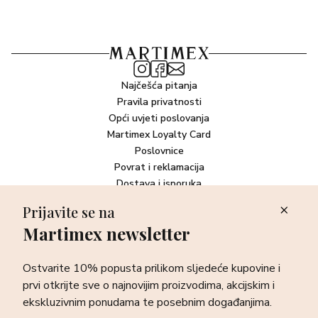
Najčešća pitanja
Pravila privatnosti
Opći uvjeti poslovanja
Martimex Loyalty Card
Poslovnice
Povrat i reklamacija
Dostava i isporuka
Plaćanje robe
Prijavite se na
Martimex newsletter
Newsletter
Ostvarite 10% popusta prilikom sljedeće kupovine i prvi otkrijte
Ostvarite 10% popusta prilikom sljedeće kupovine i
sve o najnovijim proizvodima, akcijskim i ekskluzivnim
ponudama te posebnim događanjima.
prvi otkrijte sve o najnovijim proizvodima, akcijskim i
ekskluzivnim ponudama te posebnim događanjima.
Prijava