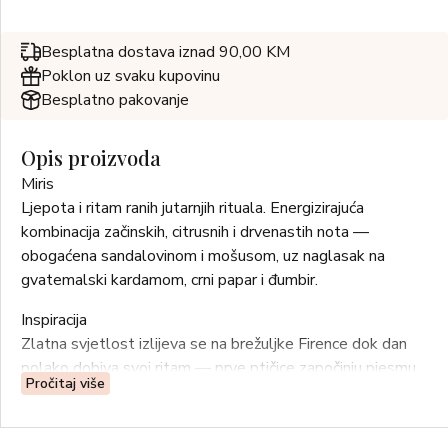
Besplatna dostava iznad 90,00 KM
Poklon uz svaku kupovinu
Besplatno pakovanje
Opis proizvoda
Miris
Ljepota i ritam ranih jutarnjih rituala. Energizirajuća
kombinacija začinskih, citrusnih i drvenastih nota —
obogaćena sandalovinom i mošusom, uz naglasak na
gvatemalski kardamom, crni papar i đumbir.
Inspiracija
Zlatna svjetlost izlijeva se na brežuljke Firence dok dan
polako dobiva svoj ritam — prve ptičice započinju pjesmu,
Pročitaj više
vrata prvih kafića se otvaraju, izgovara se prvo
„buongiorno“. Vječni rituali jutra.