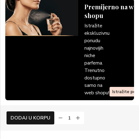
Premijerno na we
shopu
Istražite
ekskluzivnu
ponudu
najnovijih
niche
parfema.
Trenutno
dostupno
samo na
Istražite po
web shopu!
DODAJ U KORPU