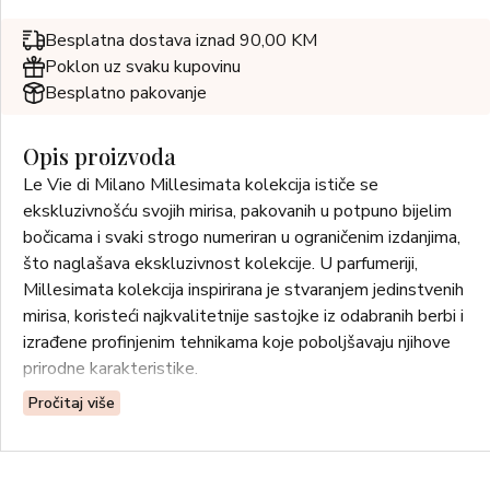
Besplatna dostava iznad 90,00 KM
Poklon uz svaku kupovinu
Besplatno pakovanje
Opis proizvoda
Le Vie di Milano Millesimata kolekcija ističe se
ekskluzivnošću svojih mirisa, pakovanih u potpuno bijelim
bočicama i svaki strogo numeriran u ograničenim izdanjima,
što naglašava ekskluzivnost kolekcije. U parfumeriji,
Millesimata kolekcija inspirirana je stvaranjem jedinstvenih
mirisa, koristeći najkvalitetnije sastojke iz odabranih berbi i
izrađene profinjenim tehnikama koje poboljšavaju njihove
prirodne karakteristike.
Pročitaj više
Ovaj Eau de Parfum Intense olfaktorno interpretira
eksploziju okusa praline, evocirajući sretne uspomene iz
djetinjstva. Kontrast između nota lješnjaka i senzualnosti