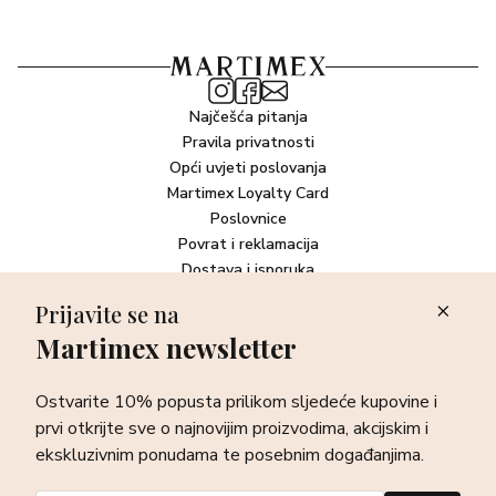
Najčešća pitanja
Pravila privatnosti
Opći uvjeti poslovanja
Martimex Loyalty Card
Poslovnice
Povrat i reklamacija
Dostava i isporuka
Plaćanje robe
Prijavite se na
Martimex newsletter
Newsletter
Ostvarite 10% popusta prilikom sljedeće kupovine i prvi otkrijte
Ostvarite 10% popusta prilikom sljedeće kupovine i
sve o najnovijim proizvodima, akcijskim i ekskluzivnim
ponudama te posebnim događanjima.
prvi otkrijte sve o najnovijim proizvodima, akcijskim i
ekskluzivnim ponudama te posebnim događanjima.
Prijava