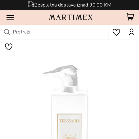
Besplatna dostava iznad 90,00 KM