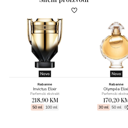
Novo
Novo
Rabanne
Rabanne
Invictus Elixir
Olympéa Elixi
Parfemski ekstrakt
Parfemski ekstra
218,90 KM
170,20 K
50 ml
100 ml
30 ml
50 ml
8