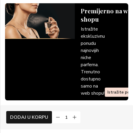
Premijerno na we
shopu
Istražite
ekskluzivnu
ponudu
najnovijih
niche
parfema.
Trenutno
dostupno
samo na
Istražite po
web shopu!
DODAJ U KORPU