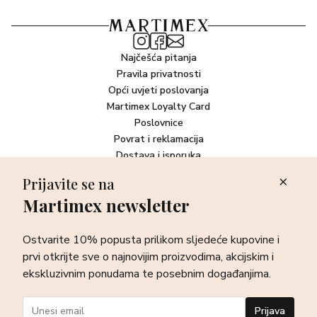
Najčešća pitanja
Pravila privatnosti
Opći uvjeti poslovanja
Martimex Loyalty Card
Poslovnice
Povrat i reklamacija
Dostava i isporuka
Plaćanje robe
Prijavite se na
Martimex newsletter
Newsletter
Ostvarite 10% popusta prilikom sljedeće kupovine i prvi otkrijte
Ostvarite 10% popusta prilikom sljedeće kupovine i
sve o najnovijim proizvodima, akcijskim i ekskluzivnim
ponudama te posebnim događanjima.
prvi otkrijte sve o najnovijim proizvodima, akcijskim i
ekskluzivnim ponudama te posebnim događanjima.
Prijava
Prijava