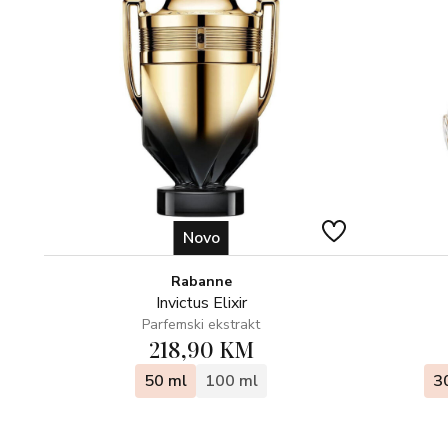
Novo
Rabanne
Invictus Elixir
Parfemski ekstrakt
218,90 KM
50 ml
100 ml
3