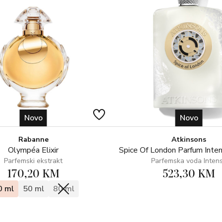
Novo
Novo
Rabanne
Atkinsons
Olympéa Elixir
Spice Of London Parfum Inte
Parfemski ekstrakt
Parfemska voda Inten
170,20 KM
523,30 KM
0 ml
50 ml
80 ml