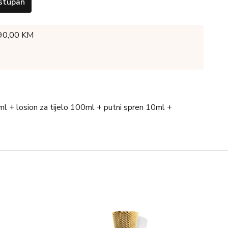
stupan
 90,00 KM
l + losion za tijelo 100ml + putni spren 10ml +