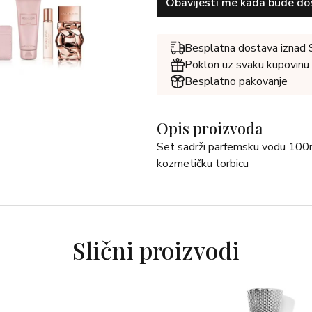
Obavijesti me kada bude do
Besplatna dostava iznad
Poklon uz svaku kupovinu
Besplatno pakovanje
Opis proizvoda
Set sadrži parfemsku vodu 100m
kozmetičku torbicu
Slični proizvodi