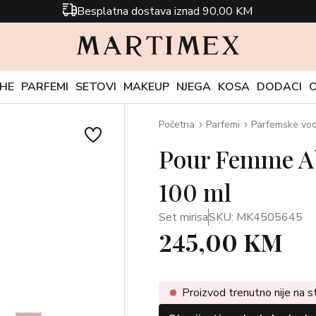
Besplatna dostava iznad 90,00 KM
CHE
PARFEMI
SETOVI
MAKEUP
NJEGA
KOSA
DODACI
Početna
Parfemi
Parfemske vo
Pour Femme Ab
100 ml
Set mirisa
SKU: MK4505645
245,00 KM
Proizvod trenutno nije na s