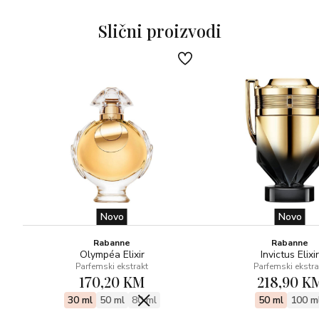
prisutnost Helvetolide®, mošusne note koja daje
modernu lakoću mirisu, meku i blago voćnu, koja nas prati
Slični proizvodi
iz gornjih nota.
U bazi Virginia cedrovina daje intenzitet i postojanost, dok
vanilija daje neospornu eleganciju i gracioznost.
Novo
Novo
Rabanne
Rabanne
Olympéa Elixir
Invictus Elixir
Parfemski ekstrakt
Parfemski ekstra
170,20 KM
218,90 K
30 ml
50 ml
80 ml
50 ml
100 m