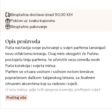
Besplatna dostava iznad 90,00 KM
Poklon uz svaku kupovinu
Besplatno pakovanje
Opis proizvoda
Furla nastavlja svoje putovanje u svijet parfema lansirajući
novu olfaktornu kreaciju. Ovaj miris obogatit će Furlinu
postojeću liniju parfema, te učvrstiti vezu između novih
Furla kolekcija i svijeta mirisa.
Parfem se otvara voćnom i sočnom notom breskve,
popraćenom daškom talijanskog limuna, sa živahnim
citrusnim akcentima koji su radosni i svježi.
U srcu mirisa, gdje leži njegova esencija, profinjeni cvijet
karanfila dodaje skladne tople, slatke i ugodne note. Uz
Pročitaj više
nju, poezija ruže Centifolia, s mednim nijansama, odiše
bojom i dubokim šarmom. Cijelu kompoziciju prožima čista