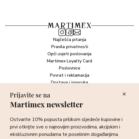
Najčešća pitanja
Pravila privatnosti
Opći uvjeti poslovanja
Martimex Loyalty Card
Poslovnice
Povrat i reklamacija
Dostava i isporuka
Plaćanje robe
Prijavite se na
Martimex newsletter
Newsletter
Ostvarite 10% popusta prilikom sljedeće kupovine i prvi otkrijte
Ostvarite 10% popusta prilikom sljedeće kupovine i
sve o najnovijim proizvodima, akcijskim i ekskluzivnim
ponudama te posebnim događanjima.
prvi otkrijte sve o najnovijim proizvodima, akcijskim i
ekskluzivnim ponudama te posebnim događanjima.
Prijava