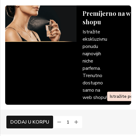
Premijerno na we
shopu
Istražite
ekskluzivnu
ponudu
najnovijih
niche
parfema.
Trenutno
dostupno
samo na
Istražite po
web shopu!
DODAJ U KORPU