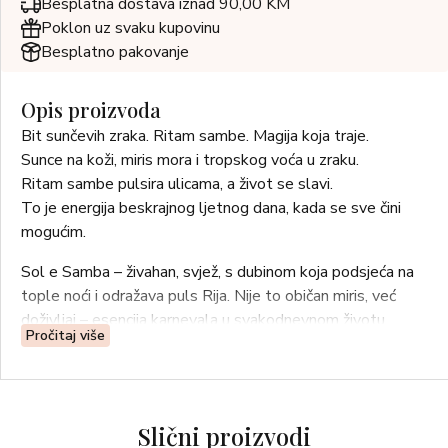
Besplatna dostava iznad 90,00 KM
Poklon uz svaku kupovinu
Besplatno pakovanje
Opis proizvoda
Bit sunčevih zraka. Ritam sambe. Magija koja traje.
Sunce na koži, miris mora i tropskog voća u zraku.
Ritam sambe pulsira ulicama, a život se slavi.
To je energija beskrajnog ljetnog dana, kada se sve čini
mogućim.
Sol e Samba – živahan, svjež, s dubinom koja podsjeća na
tople noći i odražava puls Rija. Nije to običan miris, već
doživljaj – esencija karnevala u svakodnevnom životu.
Pročitaj više
Čista svježina uz osvježavajući grejp, sočnu smokvu,
začinski kardamom i topli cedar.
Olfaktivna obitelj: aromatičan, drvenast
Slični proizvodi