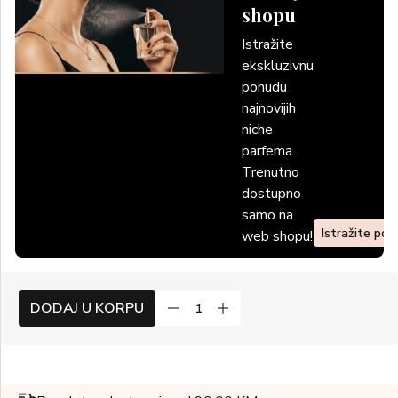
shopu
Istražite
ekskluzivnu
ponudu
najnovijih
niche
parfema.
Trenutno
dostupno
samo na
Istražite po
web shopu!
DODAJ U KORPU