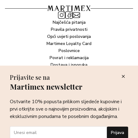
Najčešća pitanja
Pravila privatnosti
Opći uvjeti poslovanja
Martimex Loyalty Card
Poslovnice
Povrat i reklamacija
Dostava i isporuka
Plaćanje robe
Prijavite se na
Martimex newsletter
Newsletter
Ostvarite 10% popusta prilikom sljedeće kupovine i prvi otkrijte
Ostvarite 10% popusta prilikom sljedeće kupovine i
sve o najnovijim proizvodima, akcijskim i ekskluzivnim
ponudama te posebnim događanjima.
prvi otkrijte sve o najnovijim proizvodima, akcijskim i
ekskluzivnim ponudama te posebnim događanjima.
Prijava
Prijava