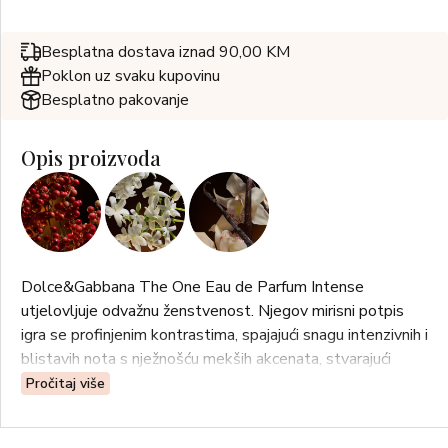
Besplatna dostava iznad 90,00 KM
Poklon uz svaku kupovinu
Besplatno pakovanje
Opis proizvoda
Dolce&Gabbana The One Eau de Parfum Intense
utjelovljuje odvažnu ženstvenost. Njegov mirisni potpis
igra se profinjenim kontrastima, spajajući snagu intenzivnih i
blistavih nota s nježnošću mekših akcenata, stvarajući
sofisticiranu i elegantnu kompoziciju koja ostavlja trajan
Pročitaj više
dojam.
DIZAJN