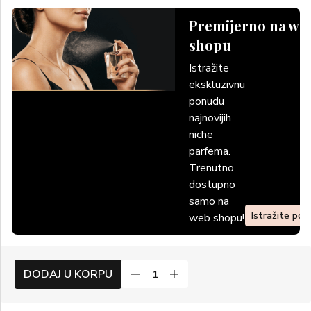
Premijerno na we
shopu
Istražite
ekskluzivnu
ponudu
najnovijih
niche
parfema.
Trenutno
dostupno
samo na
Istražite po
web shopu!
DODAJ U KORPU