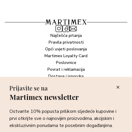
BAZNE NOTE
U bazi, kremasta vanilija spaja se s toplim, jantarastim
akordima, ostavljajući bogat i dugotrajan trag na koži.
Najčešća pitanja
Pravila privatnosti
Opći uvjeti poslovanja
Martimex Loyalty Card
Poslovnice
Povrat i reklamacija
Dostava i isporuka
Plaćanje robe
Prijavite se na
Martimex newsletter
Newsletter
Ostvarite 10% popusta prilikom sljedeće kupovine i prvi otkrijte
Ostvarite 10% popusta prilikom sljedeće kupovine i
sve o najnovijim proizvodima, akcijskim i ekskluzivnim
ponudama te posebnim događanjima.
prvi otkrijte sve o najnovijim proizvodima, akcijskim i
ekskluzivnim ponudama te posebnim događanjima.
Prijava