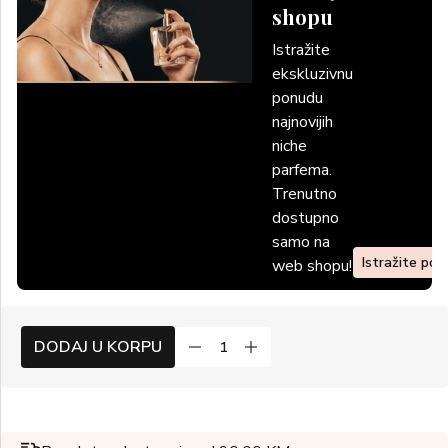
shopu
Istražite
ekskluzivnu
ponudu
najnovijih
niche
parfema.
Trenutno
dostupno
samo na
Istražite po
web shopu!
DODAJ U KORPU