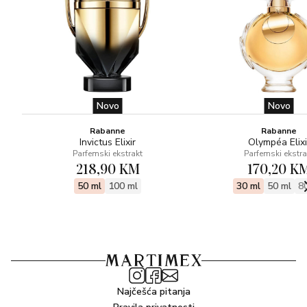
Novo
Novo
Rabanne
Rabanne
Invictus Elixir
Olympéa Elixi
Parfemski ekstrakt
Parfemski ekstra
218,90 KM
170,20 K
50 ml
100 ml
30 ml
50 ml
8
Najčešća pitanja