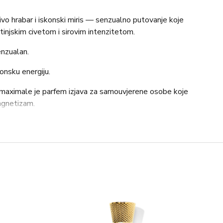
vo hrabar i iskonski miris — senzualno putovanje koje
injskim civetom i sirovim intenzitetom.
enzualan.
onsku energiju.
a maximale je parfem izjava za samouvjerene osobe koje
agnetizam.
 vanilija, benzoin, mošus