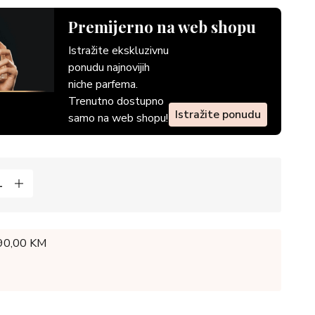
Premijerno na web shopu
Istražite ekskluzivnu
ponudu najnovijih
niche parfema.
Trenutno dostupno
Istražite ponudu
samo na web shopu!
 90,00 KM