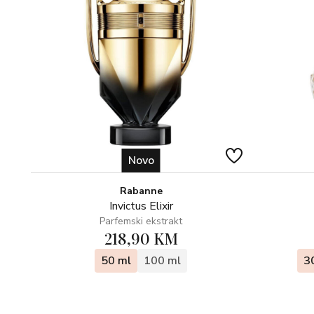
Novo
Rabanne
Invictus Elixir
Parfemski ekstrakt
218,90 KM
50 ml
100 ml
3