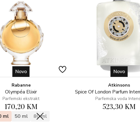
Novo
Novo
Rabanne
Atkinsons
Olympéa Elixir
Spice Of London Parfum Inte
Parfemski ekstrakt
Parfemska voda Inten
170,20 KM
523,30 KM
0 ml
50 ml
80 ml