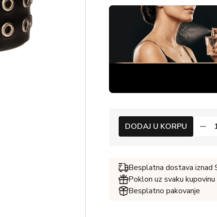
DODAJ U KORPU
Besplatna dostava iznad
Poklon uz svaku kupovinu
Besplatno pakovanje