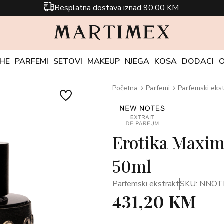
Besplatna dostava iznad 90,00 KM
CHE
PARFEMI
SETOVI
MAKEUP
NJEGA
KOSA
DODACI
Početna
Parfemi
Parfemski ekst
Erotika Maxim
50ml
Parfemski ekstrakt
SKU: NNO
431,20 KM