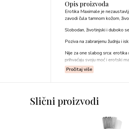
Opis proizvoda
Erotika Maximale je nezaustavlji
zavodi čula tamnom kožom, život
Slobodan, životinjski i duboko s
Poziva na zabranjenu žudnju i isk
Nije za one slabog srca: erotik
prihvaćaju svoju moć i erotski m
Pročitaj više
Orijentalno – drvenast
mandarina, šafran, iris
–
ljubičica, labdanum, civet
Slični proizvodi
–
sandalovina, cedar, drvo kašmira,