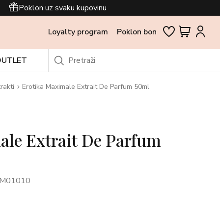
Poklon uz svaku kupovinu
Loyalty program
Poklon bon
OUTLET
rakti
Erotika Maximale Extrait De Parfum 50ml
ale Extrait De Parfum
TM01010