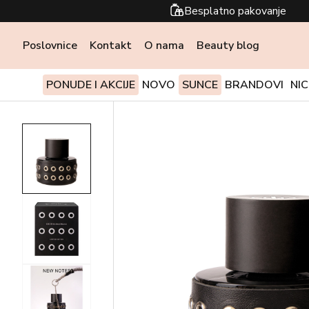
Besplatno pakovanje
Poslovnice
Kontakt
O nama
Beauty blog
PONUDE I AKCIJE
NOVO
SUNCE
BRANDOVI
NI