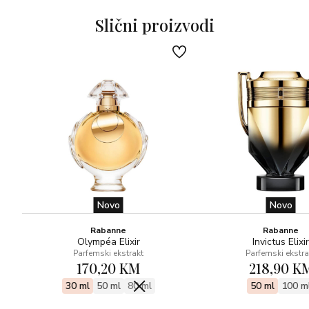
Slični proizvodi
Novo
Novo
Rabanne
Rabanne
Olympéa Elixir
Invictus Elixir
Parfemski ekstrakt
Parfemski ekstra
170,20 KM
218,90 K
30 ml
50 ml
80 ml
50 ml
100 m