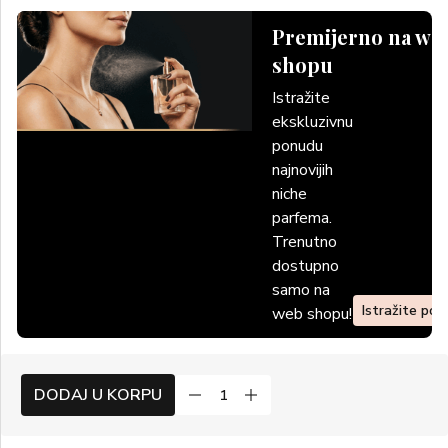
Premijerno na we
shopu
Istražite
ekskluzivnu
ponudu
najnovijih
niche
parfema.
Trenutno
dostupno
samo na
Istražite po
web shopu!
DODAJ U KORPU