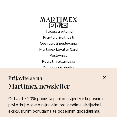
Najčešća pitanja
Pravila privatnosti
Opći uvjeti poslovanja
Martimex Loyalty Card
Poslovnice
Povrat i reklamacija
Dostava i isporuka
Plaćanje robe
Prijavite se na
Martimex newsletter
Newsletter
Ostvarite 10% popusta prilikom sljedeće kupovine i prvi otkrijte
Ostvarite 10% popusta prilikom sljedeće kupovine i
sve o najnovijim proizvodima, akcijskim i ekskluzivnim
ponudama te posebnim događanjima.
prvi otkrijte sve o najnovijim proizvodima, akcijskim i
ekskluzivnim ponudama te posebnim događanjima.
Prijava