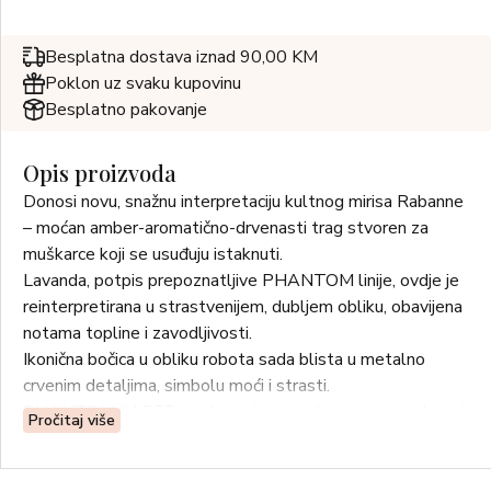
Besplatna dostava iznad 90,00 KM
Poklon uz svaku kupovinu
Besplatno pakovanje
Opis proizvoda
Donosi novu, snažnu interpretaciju kultnog mirisa Rabanne
– moćan amber-aromatično-drvenasti trag stvoren za
muškarce koji se usuđuju istaknuti.
Lavanda, potpis prepoznatljive PHANTOM linije, ovdje je
reinterpretirana u strastvenijem, dubljem obliku, obavijena
notama topline i zavodljivosti.
Ikonična bočica u obliku robota sada blista u metalno
crvenim detaljima, simbolu moći i strasti.
PHANTOM IN RED utjelovljuje energiju, samopouzdanje i
Pročitaj više
karizmu modernog muškarca – onog koji igra po vlastitim
pravilima.