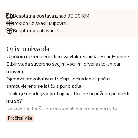
Besplatna dostava iznad 90,00 KM
Poklon uz svaku kupovinu
Besplatno pakovanje
Opis proizvoda
U prvom razredu Gaultierova vlaka Scandal Pour Homme
Elixir vlada suvereno svojim voćnim, drvenasto‑ambar
mirisom.
Njegova provokativna trešnja i dekadentni pačuli
samouvjereno se ističu s puno stila.
Tonka je neodoljivo profinjena. Tko ne bi poželio pridružiti
mu se?
Iza crvenog baršuna i zatvorenih vrata njegovog vrlo
privatnog kupea, mogu ući samo najdrskiji — i prepustiti se
Pročitaj više
srebrnom gradijentu bočice i njegovu ambar mirisu.
Okrunjen intenzitetom i pretjerivanjem, sve na njemu gori