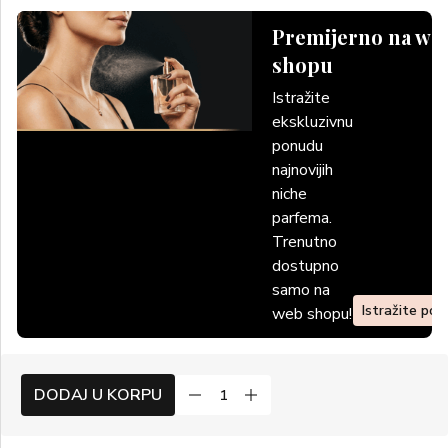
Premijerno na we
shopu
Istražite
ekskluzivnu
ponudu
najnovijih
niche
parfema.
Trenutno
dostupno
samo na
Istražite po
web shopu!
DODAJ U KORPU