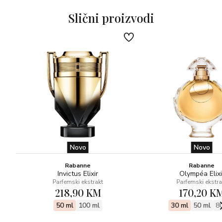
iskušenjem.
Njegov je eksces svemoćan, njegovi užici pojačani. Jesu li
Slični proizvodi
putnici uvrijeđeni? Odlično! Upravo je to cilj.
Novo
Novo
Rabanne
Rabanne
Invictus Elixir
Olympéa Elixi
Parfemski ekstrakt
Parfemski ekstra
218,90 KM
170,20 K
50 ml
100 ml
30 ml
50 ml
8