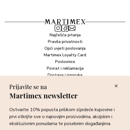
Najčešća pitanja
Pravila privatnosti
Opći uvjeti poslovanja
Martimex Loyalty Card
Poslovnice
Povrat i reklamacija
Dostava i isporuka
Plaćanje robe
Prijavite se na
Martimex newsletter
Newsletter
Ostvarite 10% popusta prilikom sljedeće kupovine i prvi otkrijte
Ostvarite 10% popusta prilikom sljedeće kupovine i
sve o najnovijim proizvodima, akcijskim i ekskluzivnim
ponudama te posebnim događanjima.
prvi otkrijte sve o najnovijim proizvodima, akcijskim i
ekskluzivnim ponudama te posebnim događanjima.
Prijava