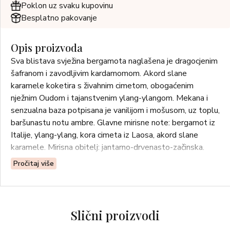
Poklon uz svaku kupovinu
Besplatno pakovanje
Opis proizvoda
Sva blistava svježina bergamota naglašena je dragocjenim
šafranom i zavodljivim kardamomom. Akord slane
karamele koketira s živahnim cimetom, obogaćenim
nježnim Oudom i tajanstvenim ylang-ylangom. Mekana i
senzualna baza potpisana je vanilijom i mošusom, uz toplu,
baršunastu notu ambre. Glavne mirisne note: bergamot iz
Italije, ylang-ylang, kora cimeta iz Laosa, akord slane
karamele. Mirisna obitelj: jantarno-drvenasto-začinska.
Pročitaj više
Slični proizvodi