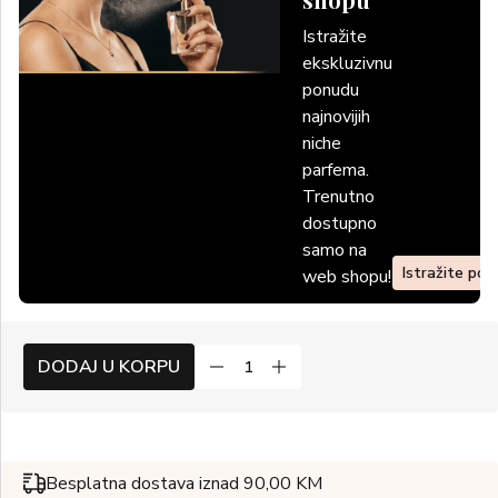
Istražite
ekskluzivnu
ponudu
najnovijih
niche
parfema.
Trenutno
dostupno
samo na
Istražite po
web shopu!
DODAJ U KORPU
Besplatna dostava iznad 90,00 KM