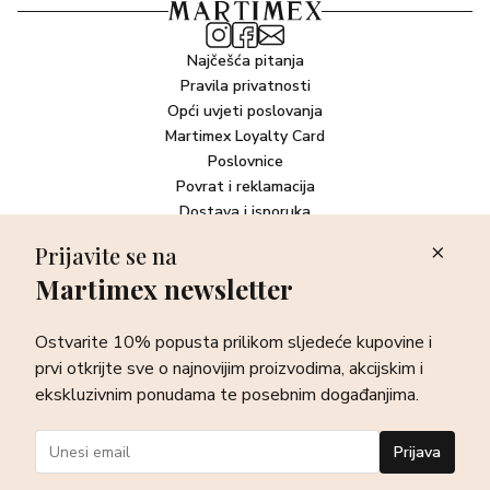
Najčešća pitanja
Pravila privatnosti
Opći uvjeti poslovanja
Martimex Loyalty Card
Poslovnice
Povrat i reklamacija
Dostava i isporuka
Plaćanje robe
Prijavite se na
Martimex newsletter
Newsletter
Ostvarite 10% popusta prilikom sljedeće kupovine i prvi otkrijte
Ostvarite 10% popusta prilikom sljedeće kupovine i
sve o najnovijim proizvodima, akcijskim i ekskluzivnim
ponudama te posebnim događanjima.
prvi otkrijte sve o najnovijim proizvodima, akcijskim i
ekskluzivnim ponudama te posebnim događanjima.
Prijava
Prijava