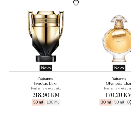
Novo
Novo
Rabanne
Rabanne
Invictus Elixir
Olympéa Elixi
Parfemski ekstrakt
Parfemski ekstra
218,90 KM
170,20 K
50 ml
100 ml
30 ml
50 ml
8