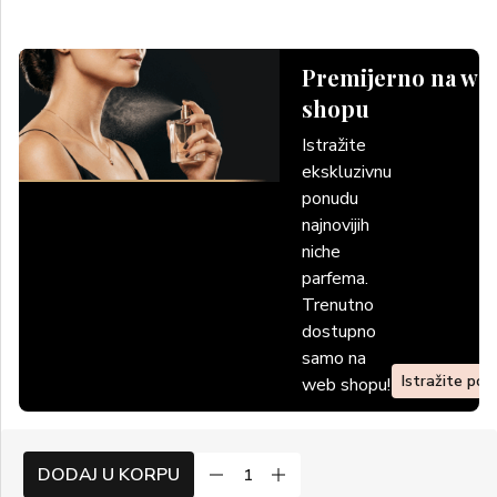
Premijerno na we
shopu
Istražite
ekskluzivnu
ponudu
najnovijih
niche
parfema.
Trenutno
dostupno
samo na
Istražite po
web shopu!
DODAJ U KORPU