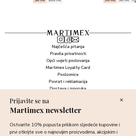
Najčešća pitanja
Pravila privatnosti
Opći uvjeti poslovanja
Martimex Loyalty Card
Poslovnice
Povrat i reklamacija
Dostava i isporuka
Plaćanje robe
Prijavite se na
Martimex newsletter
Newsletter
Ostvarite 10% popusta prilikom sljedeće kupovine i prvi otkrijte
Ostvarite 10% popusta prilikom sljedeće kupovine i
sve o najnovijim proizvodima, akcijskim i ekskluzivnim
ponudama te posebnim događanjima.
prvi otkrijte sve o najnovijim proizvodima, akcijskim i