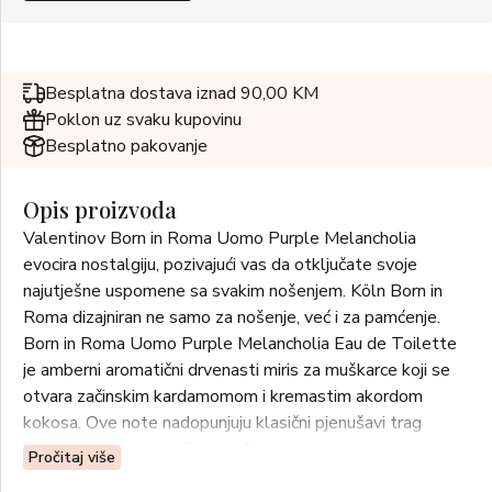
Besplatna dostava iznad 90,00 KM
Poklon uz svaku kupovinu
Besplatno pakovanje
Opis proizvoda
Valentinov Born in Roma Uomo Purple Melancholia
evocira nostalgiju, pozivajući vas da otključate svoje
najutješne uspomene sa svakim nošenjem. Köln Born in
Roma dizajniran ne samo za nošenje, već i za pamćenje.
Born in Roma Uomo Purple Melancholia Eau de Toilette
je amberni aromatični drvenasti miris za muškarce koji se
otvara začinskim kardamomom i kremastim akordom
kokosa. Ove note nadopunjuju klasični pjenušavi trag
bergamota i lavande Born in Roma Uomo.
Pročitaj više