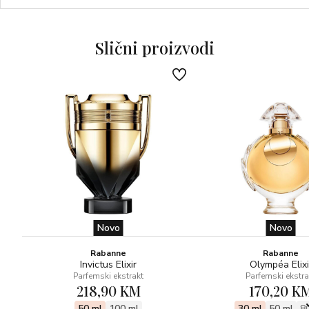
Ključne note: Začinski kardamom, lavanda, jantarno drveće,
kremasti akord kokosa
Slični proizvodi
Novo
Novo
Rabanne
Rabanne
Invictus Elixir
Olympéa Elixi
Parfemski ekstrakt
Parfemski ekstra
218,90 KM
170,20 K
50 ml
100 ml
30 ml
50 ml
8