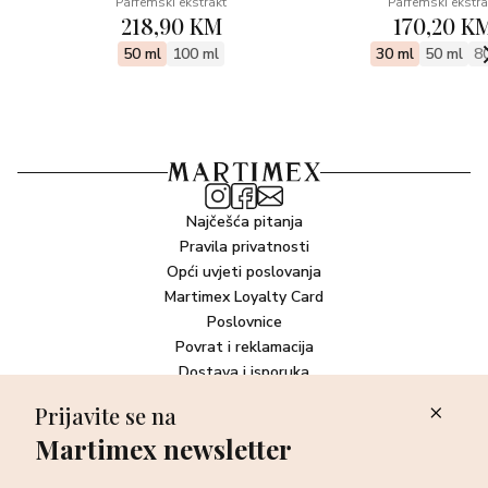
Parfemski ekstrakt
Parfemski ekstra
218,90 KM
170,20 K
50 ml
100 ml
30 ml
50 ml
8
Najčešća pitanja
Pravila privatnosti
Opći uvjeti poslovanja
Martimex Loyalty Card
Poslovnice
Povrat i reklamacija
Dostava i isporuka
Plaćanje robe
Prijavite se na
Martimex newsletter
Newsletter
Ostvarite 10% popusta prilikom sljedeće kupovine i prvi otkrijte