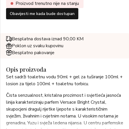
Proizvod trenutno nije na stanju
Obavijesti me kada bude dostupan
Besplatna dostava iznad 90,00 KM
Poklon uz svaku kupovinu
Besplatno pakovanje
Opis proizvoda
Set sadrži toaletnu vodu 90ml + gel za tuširanje 100ml +
losion za tijelo 100ml + toaletnu torbicu.
Čista senzualnost, kristalna prozirnost i svjetleća jasnoća
linija karakteriziraju parfem Versace Bright Crystal,
skupocjeni dragulj rijetke ljepote s karakterističnim
svježim, živahnim i cvjetnim notama. U visokim notama je
grenadina, Yuzu i svježa ledena nijansa. U centru parfemske