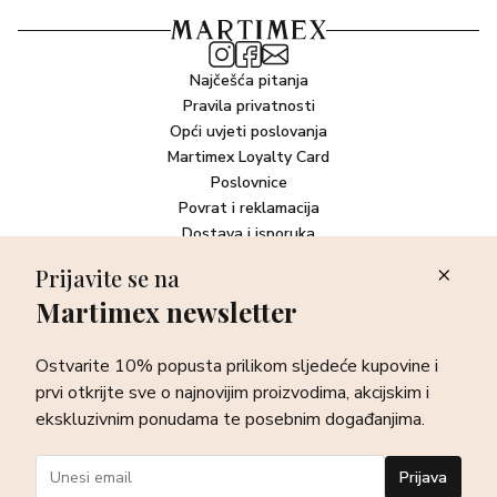
Najčešća pitanja
Pravila privatnosti
Opći uvjeti poslovanja
Martimex Loyalty Card
Poslovnice
Povrat i reklamacija
Dostava i isporuka
Plaćanje robe
Prijavite se na
Martimex newsletter
Newsletter
Ostvarite 10% popusta prilikom sljedeće kupovine i prvi otkrijte
Ostvarite 10% popusta prilikom sljedeće kupovine i
sve o najnovijim proizvodima, akcijskim i ekskluzivnim
ponudama te posebnim događanjima.
prvi otkrijte sve o najnovijim proizvodima, akcijskim i
ekskluzivnim ponudama te posebnim događanjima.
Prijava
Prijava