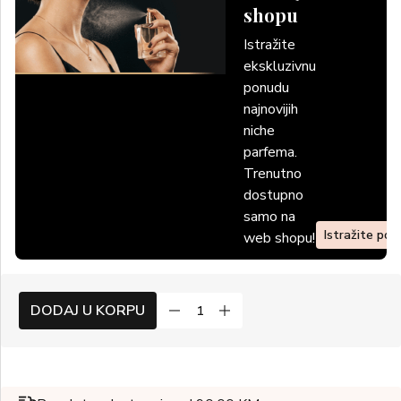
shopu
Istražite
ekskluzivnu
ponudu
najnovijih
niche
parfema.
Trenutno
dostupno
samo na
Istražite po
web shopu!
DODAJ U KORPU