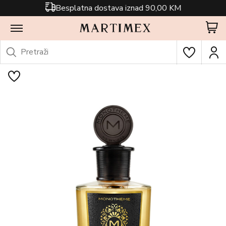
Besplatna dostava iznad 90,00 KM