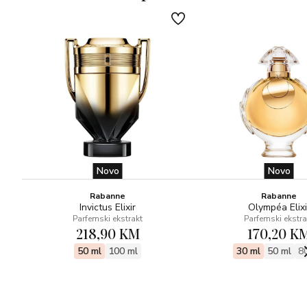
dragocjenost mirisa, a crni vrh dovršava bočicu dajući joj
orijentalni dodir.
Novo
Novo
Rabanne
Rabanne
Invictus Elixir
Olympéa Elixi
Parfemski ekstrakt
Parfemski ekstra
218,90 KM
170,20 K
50 ml
100 ml
30 ml
50 ml
8