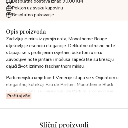
Besplatna dostava iznad 90,00 KM
Poklon uz svaku kupovinu
Besplatno pakovanje
Opis proizvoda
Zadivljujući miris iz gornjih nota, Monotheme Rouge
utjelovljuje esenciju elegancije. Delikatne citrusne note
stapaju se s profinjenim cvjetnim buketom u srcu.
Zavodljive note jantara i mošusa zapečatile su kreaciju
dajući život iznimno fascinantnom mirisu.
Parfumerijska umjetnost Venecije stapa se s Orijentom u
elegantnoj kolekciji Eau de Parfum: Monotheme Black
Label. Svi mirisi su unisex Eau de Parfum, a kolekcija je
Pročitaj više
inspirirana intenzivnim orijentalnim svijetom. Zatvoreni u
sofisticiranu bočicu s velikom etiketom s prikazom mirisa,
svi parfemi iz kolekcije krase pakiranja čistih linija i
zadivljujućih crnih i zlatnih tonova, šik i lijepo dizajnirana do
Slični proizvodi
najsitnijeg detalja. Prozirnost kristalne bočice naglašava