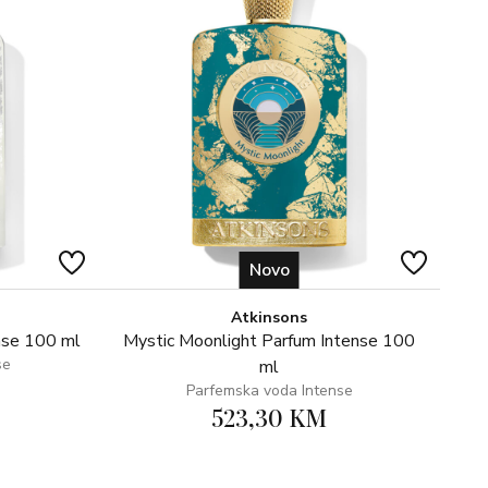
u s ekstra neutralnim alkoholom, što rezultira visokom
toga, parfem prolazi kroz proces maceracije, praksu koju
a u svijetu, čime se osigurava bolje usklađivanje i zrenje
 iz asortimana parfema, veličina bočice znači da parfem
 podrijetla.
Novo
Atkinsons
nse 100 ml
Mystic Moonlight Parfum Intense 100
se
ml
Parfemska voda Intense
523,30 KM