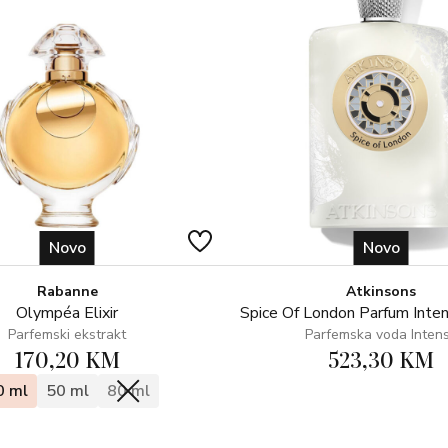
Svi Granadovi parfemi izrađeni s
čistoćom i ne ometa miris. Osim 
provodi odabrana grupa parfumerij
olfaktivnih nota parfema.
Osim što možete isprobati mirise
možete nositi gdje god želite!
Bez boja i sastojaka životinjskog
Novo
Novo
Rabanne
Atkinsons
Olympéa Elixir
Spice Of London Parfum Inte
Parfemski ekstrakt
Parfemska voda Inten
170,20 KM
523,30 KM
0 ml
50 ml
80 ml