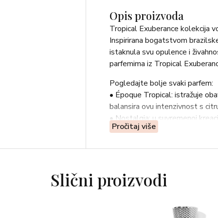
Opis proizvoda
Tropical Exuberance kolekcija v
Inspirirana bogatstvom brazilske
istaknula svu opulence i živahno
parfemima iz Tropical Exuberanc
Pogledajte bolje svaki parfem:
• Époque Tropical: istražuje oba
balansira ovu intenzivnost s cit
• Nostalgia: u suvremenoj kreacij
Pročitaj više
obavijajući i elegantni cvjetni sred
• Boemia: orijentalni, zapanjujuć
nad toplim i senzualnim notama 
• Expedição: citrusne note limu
Slični proizvodi
drvene note balansiraju s kremast
• Folia: u zapanjujućem mirisu pu
harmonizira s cvjetnošću osman