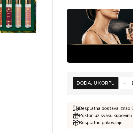
DODAJ U KORPU
Besplatna dostava iznad
Poklon uz svaku kupovinu
Besplatno pakovanje