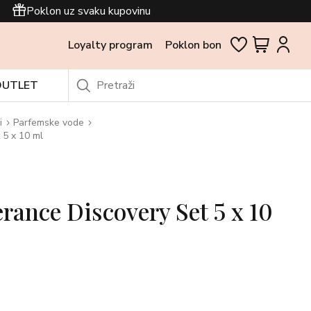
Poklon uz svaku kupovinu
Loyalty program
Poklon bon
OUTLET
i
Parfemske vode
 5 x 10 ml
rance Discovery Set 5 x 10