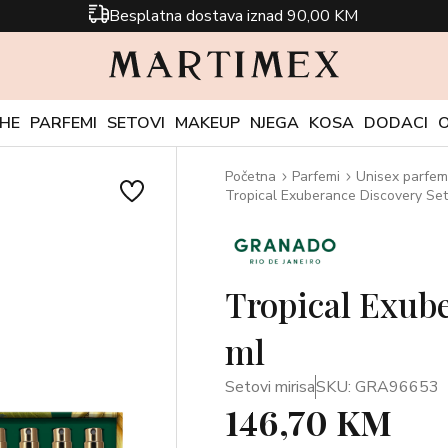
Besplatna dostava iznad 90,00 KM
CHE
PARFEMI
SETOVI
MAKEUP
NJEGA
KOSA
DODACI
Početna
Parfemi
Unisex parfem
Tropical Exuberance Discovery Set
Tropical Exube
ml
Setovi mirisa
SKU: GRA96653
146,70 KM