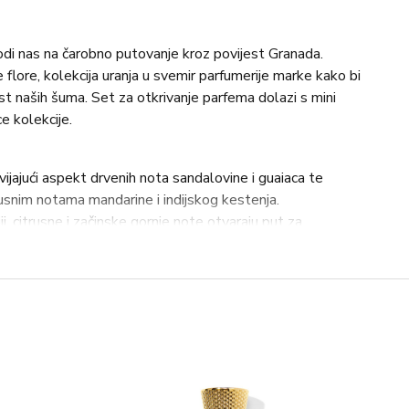
odi nas na čarobno putovanje kroz povijest Granada.
 flore, kolekcija uranja u svemir parfumerije marke kako bi
st naših šuma. Set za otkrivanje parfema dolazi s mini
e kolekcije.
vijajući aspekt drvenih nota sandalovine i guaiaca te
rusnim notama mandarine i indijskog kestenja.
i, citrusne i začinske gornje note otvaraju put za
nji sloj bijelih cvjetova i ruža.
i i izuzetno elegantan, Boemia ima lagani začinski prizvuk
olibanuma, kože i duhana.
na i bergamota spajaju se s neobuzdanošću papra, dok
ošću jantara u minimalističkoj i udobnoj konstrukciji.
nom osobnosti, Folia istražuje delikatnu stranu sladića i
thusa.