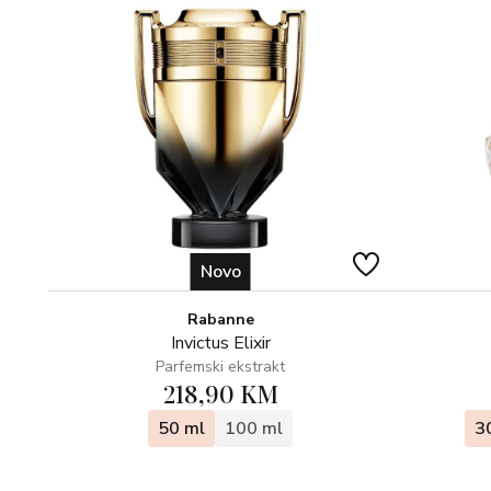
Novo
Rabanne
Invictus Elixir
Parfemski ekstrakt
218,90 KM
50 ml
100 ml
3