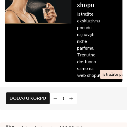
shopu
Istražite
ekskluzivnu
ponudu
najnovijih
niche
parfema.
Trenutno
dostupno
samo na
Istražite po
web shopu!
DODAJ U KORPU