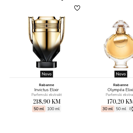
Novo
Novo
Rabanne
Rabanne
Invictus Elixir
Olympéa Elixi
Parfemski ekstrakt
Parfemski ekstra
218,90 KM
170,20 K
50 ml
100 ml
30 ml
50 ml
8