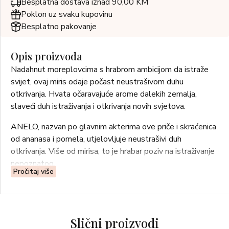
Besplatna dostava iznad 90,00 KM
Poklon uz svaku kupovinu
Besplatno pakovanje
Opis proizvoda
Nadahnut moreplovcima s hrabrom ambicijom da istraže
svijet, ovaj miris odaje počast neustrašivom duhu
otkrivanja. Hvata očaravajuće arome dalekih zemalja,
slaveći duh istraživanja i otkrivanja novih svjetova.
ANELO, nazvan po glavnim akterima ove priče i skraćenica
od ananasa i pomela, utjelovljuje neustrašivi duh
otkrivanja. Više od mirisa, to je hrabar poziv na istraživanje
nepoznatog.
Pročitaj više
Slični proizvodi