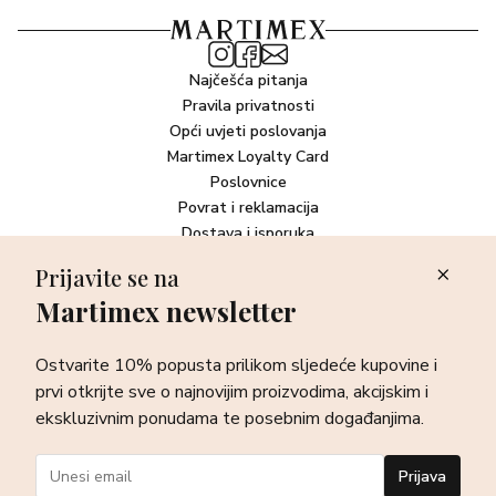
Najčešća pitanja
Pravila privatnosti
Opći uvjeti poslovanja
Martimex Loyalty Card
Poslovnice
Povrat i reklamacija
Dostava i isporuka
Plaćanje robe
Prijavite se na
Martimex newsletter
Newsletter
Ostvarite 10% popusta prilikom sljedeće kupovine i prvi otkrijte
Ostvarite 10% popusta prilikom sljedeće kupovine i
sve o najnovijim proizvodima, akcijskim i ekskluzivnim
ponudama te posebnim događanjima.
prvi otkrijte sve o najnovijim proizvodima, akcijskim i
ekskluzivnim ponudama te posebnim događanjima.
Prijava
Prijava