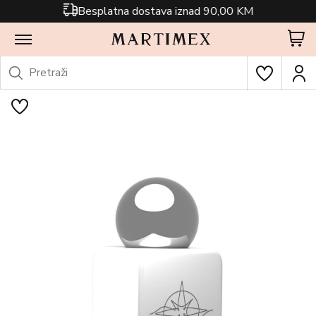
Besplatna dostava iznad 90,00 KM