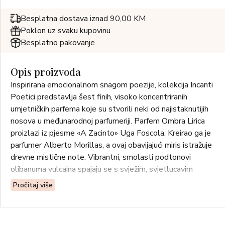
Besplatna dostava iznad 90,00 KM
Poklon uz svaku kupovinu
Besplatno pakovanje
Opis proizvoda
Inspirirana emocionalnom snagom poezije, kolekcija Incanti
Poetici predstavlja šest finih, visoko koncentriranih
umjetničkih parfema koje su stvorili neki od najistaknutijih
nosova u međunarodnoj parfumeriji. Parfem Ombra Lirica
proizlazi iz pjesme «A Zacinto» Uga Foscola. Kreirao ga je
parfumer Alberto Morillas, a ovaj obavijajući miris istražuje
drevne mistične note. Vibrantni, smolasti podtonovi
olibanuma vulcaina spajaju se s svježim, svjetlucavim
notama cedrovine, stvarajući fascinantan kontrast.
Pročitaj više
Misteriozne note drva guayacana, pomiješane sa dimnim
ehoima drva ouda, daju kompoziciji obavijajući i enigmatičan
karakter.