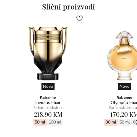
Slični proizvodi
Novo
Novo
Rabanne
Rabanne
Invictus Elixir
Olympéa Elixi
Parfemski ekstrakt
Parfemski ekstra
218,90 KM
170,20 K
50 ml
100 ml
30 ml
50 ml
8