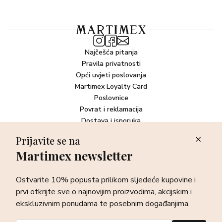
Najčešća pitanja
Pravila privatnosti
Opći uvjeti poslovanja
Martimex Loyalty Card
Poslovnice
Povrat i reklamacija
Dostava i isporuka
Plaćanje robe
Prijavite se na
Martimex newsletter
Newsletter
Ostvarite 10% popusta prilikom sljedeće kupovine i prvi otkrijte
Ostvarite 10% popusta prilikom sljedeće kupovine i
sve o najnovijim proizvodima, akcijskim i ekskluzivnim
ponudama te posebnim događanjima.
prvi otkrijte sve o najnovijim proizvodima, akcijskim i
ekskluzivnim ponudama te posebnim događanjima.
Prijava