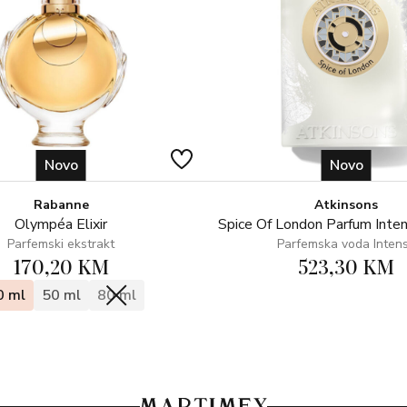
Novo
Novo
Rabanne
Atkinsons
Olympéa Elixir
Spice Of London Parfum Inte
Parfemski ekstrakt
Parfemska voda Inten
170,20 KM
523,30 KM
0 ml
50 ml
80 ml