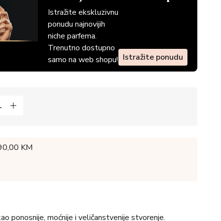
Istražite ekskluzivnu
ponudu najnovijih
niche parfema.
Trenutno dostupno
Istražite ponudu
samo na web shopu!
 90,00 KM
ao ponosnije, moćnije i veličanstvenije stvorenje.