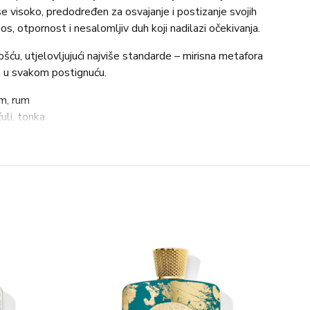
visoko, predodređen za osvajanje i postizanje svojih
nos, otpornost i nesalomljiv duh koji nadilazi očekivanja.
šću, utjelovljujući najviše standarde – mirisna metafora
a u svakom postignuću.
m, rum
li, tonka
ja, osmantus