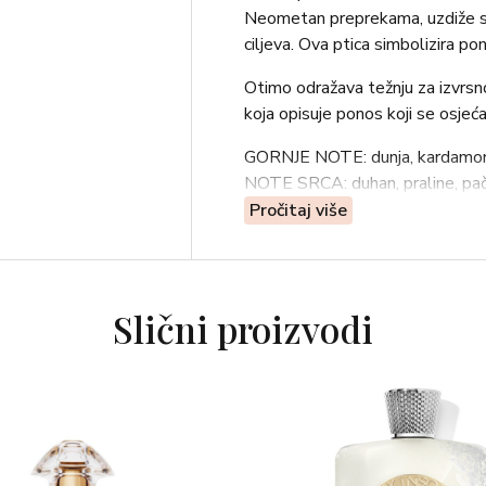
Neometan preprekama, uzdiže se 
ciljeva. Ova ptica simbolizira po
Otimo odražava težnju za izvrsno
koja opisuje ponos koji se osjeć
GORNJE NOTE: dunja, kardamo
NOTE SRCA: duhan, praline, paču
BAZNE NOTE: cedrovina, vanili
Pročitaj više
Slični proizvodi