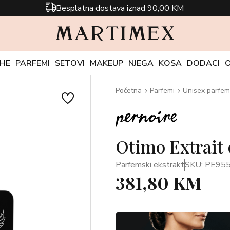
Besplatna dostava iznad 90,00 KM
CHE
PARFEMI
SETOVI
MAKEUP
NJEGA
KOSA
DODACI
Početna
Parfemi
Unisex parfem
Otimo Extrait
Parfemski ekstrakt
SKU: PE95
381,80 KM