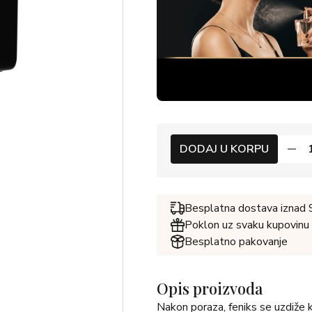
DODAJ U KORPU
Besplatna dostava iznad
Poklon uz svaku kupovinu
Besplatno pakovanje
Opis proizvoda
Nakon poraza, feniks se uzdiže k