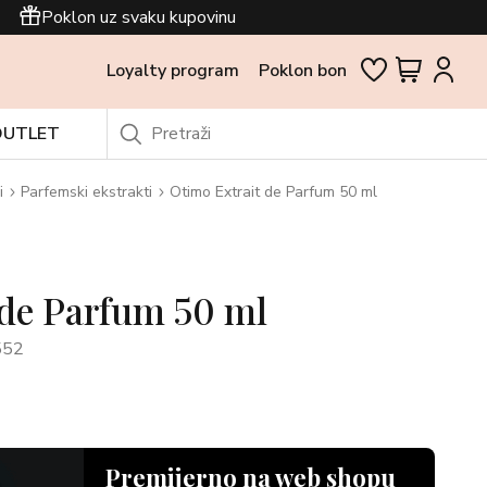
Poklon uz svaku kupovinu
Loyalty program
Poklon bon
OUTLET
i
Parfemski ekstrakti
Otimo Extrait de Parfum 50 ml
 de Parfum 50 ml
552
Premijerno na web shopu