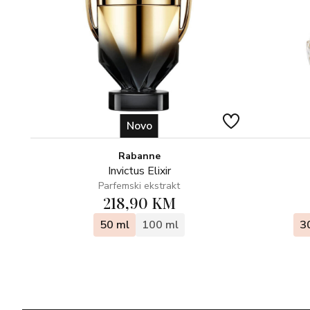
Novo
Rabanne
Invictus Elixir
Parfemski ekstrakt
218,90 KM
50 ml
100 ml
3