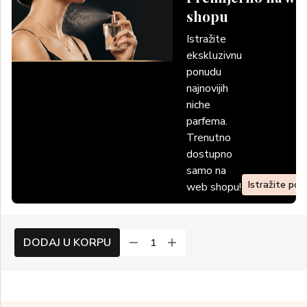
shopu
Istražite
ekskluzivnu
ponudu
najnovijih
niche
parfema.
Trenutno
dostupno
samo na
Istražite po
web shopu!
DODAJ U KORPU