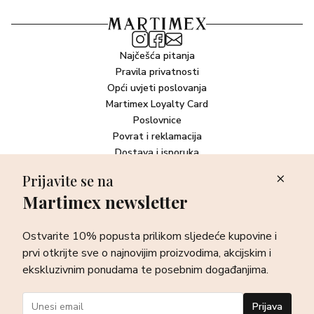
Najčešća pitanja
Pravila privatnosti
Opći uvjeti poslovanja
Martimex Loyalty Card
Poslovnice
Povrat i reklamacija
Dostava i isporuka
Plaćanje robe
Prijavite se na
Martimex newsletter
Newsletter
Ostvarite 10% popusta prilikom sljedeće kupovine i prvi otkrijte
Ostvarite 10% popusta prilikom sljedeće kupovine i
sve o najnovijim proizvodima, akcijskim i ekskluzivnim
ponudama te posebnim događanjima.
prvi otkrijte sve o najnovijim proizvodima, akcijskim i
ekskluzivnim ponudama te posebnim događanjima.
Prijava
Prijava