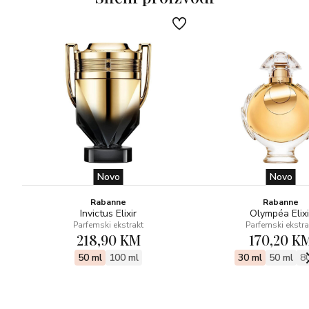
Novo
Novo
Rabanne
Rabanne
Invictus Elixir
Olympéa Elixi
Parfemski ekstrakt
Parfemski ekstra
218,90 KM
170,20 K
50 ml
100 ml
30 ml
50 ml
8