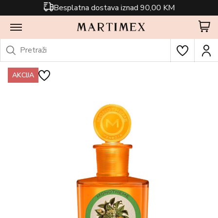
Besplatna dostava iznad 90,00 KM
AKCIJA