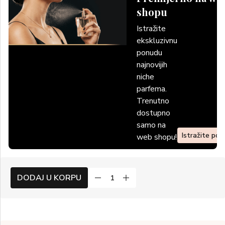
shopu
Istražite
ekskluzivnu
ponudu
najnovijih
niche
parfema.
Trenutno
dostupno
samo na
Istražite po
web shopu!
DODAJ U KORPU