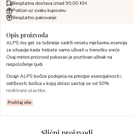
Besplatna dostava iznad 90,00 KM
Poklon uz svaku kupovinu
Besplatno pakovanje
Opis proizvoda
ALPS Joy gel za tuširanje sadrži veselu mješavinu esencija
za situacije kada trebate samo uživati ​​u trenutku sreće.
Ovaj mirisni proizvod pokazao je pozitivan učinak na
raspoloženje ljudi.
Dizajn ALPS bočice podsjeća na principe esencijalnosti i
održivosti, bočica u kojoj dolazi sastoji se od 50%
reciklirane plastike.
MIRISNE NOTE:
Pročitaj više
GORNJE NOTE: esencijalno ulje talijanskog limuna
OrPur® , esencijalno ulje grejpa
NOTE SRCA: esencijalno ulje američke mente, esencijalno
Slični proizvodi
ulje egipatskog bosiljka Orpur®