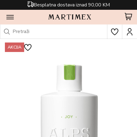
Besplatna dostava iznad 90,00 KM
AKCIJA