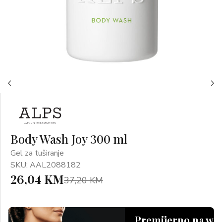
Body Wash Joy 300 ml
Gel za tuširanje
SKU: AAL2088182
26,04 KM
37,20 KM
Premijerno na we