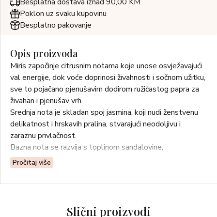
Besplatna dostava iznad 90,00 KM
Poklon uz svaku kupovinu
Besplatno pakovanje
Opis proizvoda
Miris započinje citrusnim notama koje unose osvježavajući
val energije, dok voće doprinosi živahnosti i sočnom užitku,
sve to pojačano pjenušavim dodirom ružičastog papra za
živahan i pjenušav vrh.
Srednja nota je skladan spoj jasmina, koji nudi ženstvenu
delikatnost i hrskavih pralina, stvarajući neodoljivu i
zaraznu privlačnost.
Bazna nota se razvija s toplinom sandalovine,
senzualnošću mošusa, slatkoćom vanilije i dubinom jasen
Pročitaj više
drva, ostavljajući trajan i zavodljiv trag.
Slični proizvodi