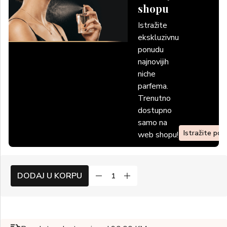
shopu
Istražite
ekskluzivnu
ponudu
najnovijih
niche
parfema.
Trenutno
dostupno
samo na
Istražite po
web shopu!
DODAJ U KORPU