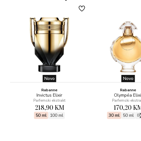
Novo
Novo
Rabanne
Rabanne
Invictus Elixir
Olympéa Elixi
Parfemski ekstrakt
Parfemski ekstra
218,90 KM
170,20 K
50 ml
100 ml
30 ml
50 ml
8