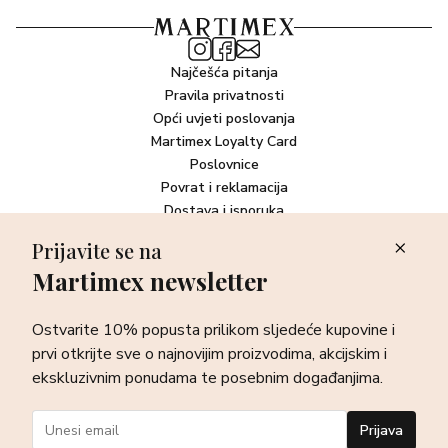
Najčešća pitanja
Pravila privatnosti
Opći uvjeti poslovanja
Martimex Loyalty Card
Poslovnice
Povrat i reklamacija
Dostava i isporuka
Plaćanje robe
Prijavite se na
Martimex newsletter
Newsletter
Ostvarite 10% popusta prilikom sljedeće kupovine i prvi otkrijte
Ostvarite 10% popusta prilikom sljedeće kupovine i
sve o najnovijim proizvodima, akcijskim i ekskluzivnim
ponudama te posebnim događanjima.
prvi otkrijte sve o najnovijim proizvodima, akcijskim i
ekskluzivnim ponudama te posebnim događanjima.
Prijava
Prijava