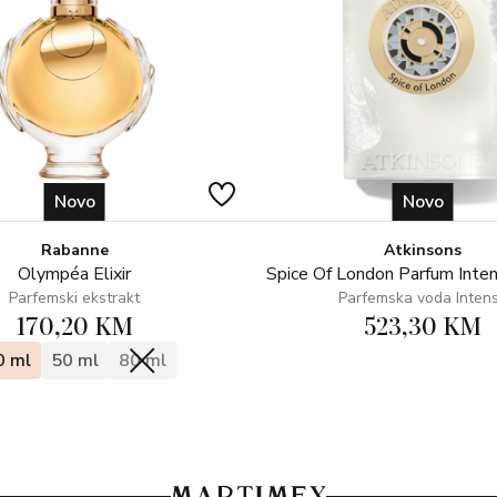
Novo
Novo
Rabanne
Atkinsons
Olympéa Elixir
Spice Of London Parfum Inte
Parfemski ekstrakt
Parfemska voda Inten
170,20 KM
523,30 KM
0 ml
50 ml
80 ml