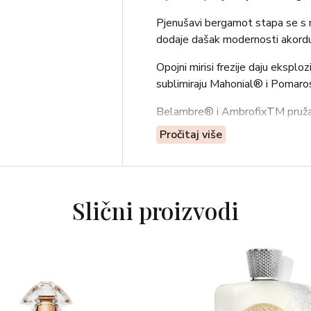
Pjenušavi bergamot stapa se s 
dodaje dašak modernosti akordu k
Opojni mirisi frezije daju eksploz
sublimiraju Mahonial® i Pomarose
Belambre® i AmbrofixTM pružaju 
Super
Pročitaj više
i kremastim drvom cedrovine. S
voćnim naglascima.
Slični proizvodi