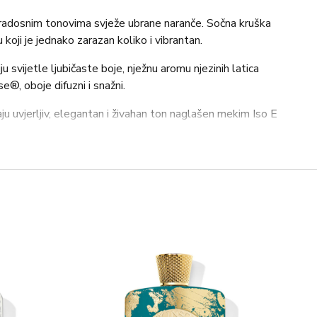
radosnim tonovima svježe ubrane naranče. Sočna kruška
oji je jednako zarazan koliko i vibrantan.
iju svijetle ljubičaste boje, nježnu aromu njezinih latica
®, oboje difuzni i snažni.
uvjerljiv, elegantan i živahan ton naglašen mekim Iso E
ilkolide® potpisuje miris mošusnom notom i blagim