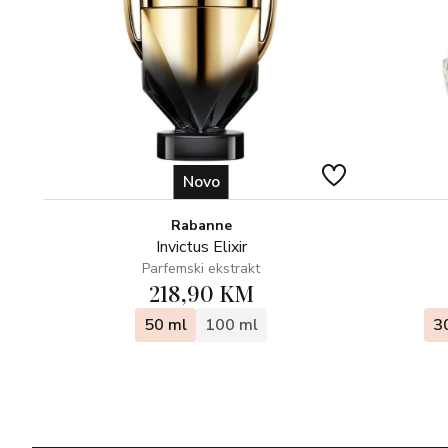
Novo
Rabanne
Invictus Elixir
Parfemski ekstrakt
218,90 KM
50 ml
100 ml
3