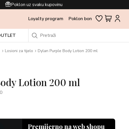
Poklon uz svaku kupovinu
Loyalty program
Poklon bon
OUTLET
i
Losioni za tijelo
Dylan Purple Body Lotion 200 ml
Body Lotion 200 ml
0
Premijerno na web shopu