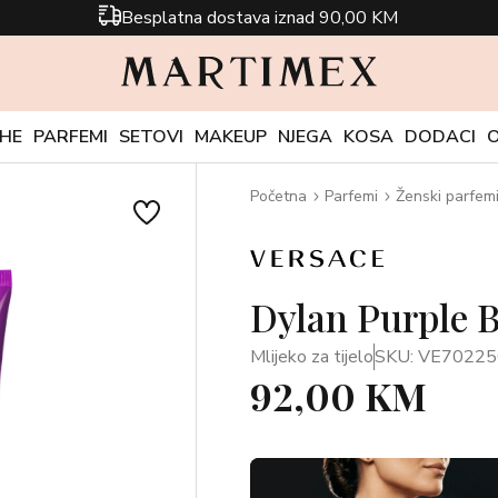
Besplatna dostava iznad 90,00 KM
CHE
PARFEMI
SETOVI
MAKEUP
NJEGA
KOSA
DODACI
Početna
Parfemi
Ženski parfem
Dylan Purple 
Mlijeko za tijelo
SKU: VE70225
92,00 KM