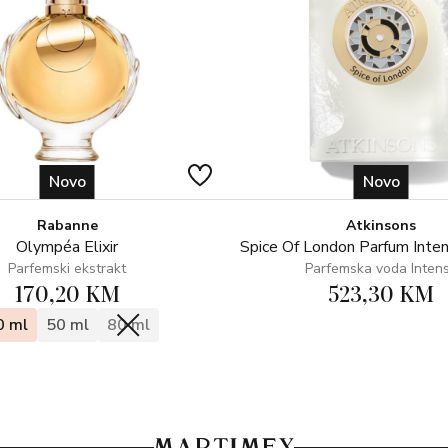
Novo
Novo
Rabanne
Atkinsons
Olympéa Elixir
Spice Of London Parfum Inte
Parfemski ekstrakt
Parfemska voda Inten
170,20 KM
523,30 KM
0 ml
50 ml
80 ml