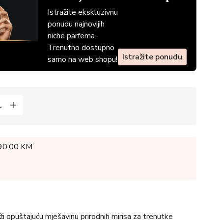
Istražite ekskluzivnu
ponudu najnovijih
niche parfema.
Trenutno dostupno
Istražite ponudu
samo na web shopu!
 90,00 KM
i opuštajuću mješavinu prirodnih mirisa za trenutke