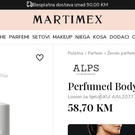
Besplatna dostava iznad 90,00 KM
CHE
PARFEMI
SETOVI
MAKEUP
NJEGA
KOSA
DODACI
Početna
Parfemi
Ženski parfem
Perfumed Body
Losion za tijelo
SKU: AAL2077
58,70 KM