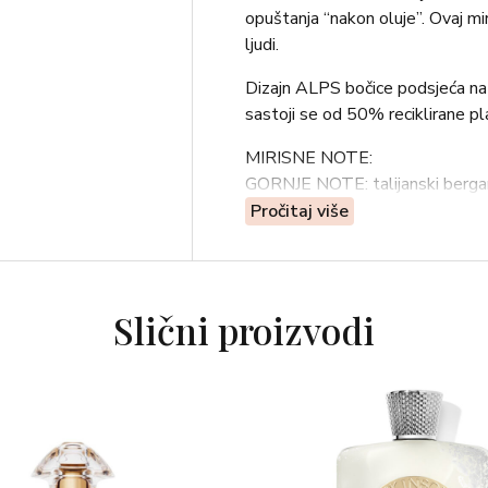
opuštanja “nakon oluje”. Ovaj mi
ljudi.
Dizajn ALPS bočice podsjeća na pr
sastoji se od 50% reciklirane pl
MIRISNE NOTE:
GORNJE NOTE: talijanski bergam
NOTE SRCA: egipatski geranij Or
Pročitaj više
OrPur®
BAZNE NOTE: suha ambra, cashm
Slični proizvodi