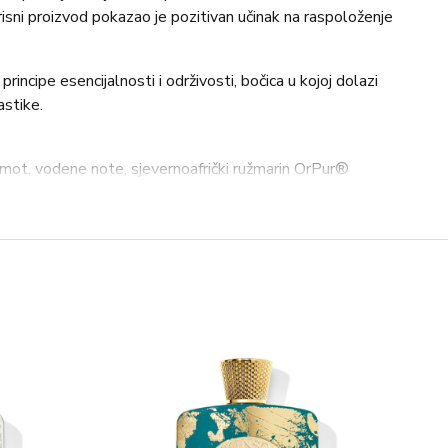
risni proizvod pokazao je pozitivan učinak na raspoloženje
incipe esencijalnosti i održivosti, bočica u kojoj dolazi
astike.
ot, vodene note, sjevernoafrički ružmarin OrPur®
Pur®, indijski kardamom OrPur®, ljubičica, cedar Virginia
eran ®, indonezijski pačuli OrPur®