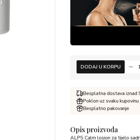
DODAJ U KORPU
Besplatna dostava iznad
Poklon uz svaku kupovinu
Besplatno pakovanje
Opis proizvoda
ALPS Calm losion za tijelo sadrž