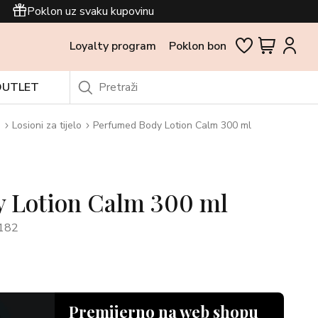
Poklon uz svaku kupovinu
Loyalty program
Poklon bon
OUTLET
i
Losioni za tijelo
Perfumed Body Lotion Calm 300 ml
 Lotion Calm 300 ml
182
Premijerno na web shopu