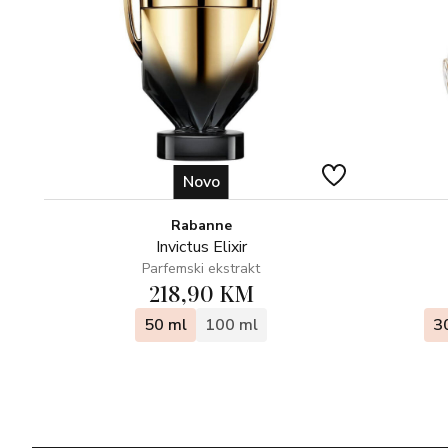
Novo
Rabanne
Invictus Elixir
Parfemski ekstrakt
218,90 KM
50 ml
100 ml
3