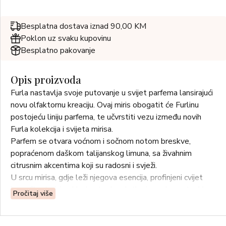
Besplatna dostava iznad 90,00 KM
Poklon uz svaku kupovinu
Besplatno pakovanje
Opis proizvoda
Furla nastavlja svoje putovanje u svijet parfema lansirajući
novu olfaktornu kreaciju. Ovaj miris obogatit će Furlinu
postojeću liniju parfema, te učvrstiti vezu između novih
Furla kolekcija i svijeta mirisa.
Parfem se otvara voćnom i sočnom notom breskve,
popraćenom daškom talijanskog limuna, sa živahnim
citrusnim akcentima koji su radosni i svježi.
U srcu mirisa, gdje leži njegova esencija, profinjeni cvijet
karanfila dodaje skladne tople, slatke i ugodne note. Uz
Pročitaj više
nju, poezija ruže Centifolia, s mednim nijansama, odiše
bojom i dubokim šarmom. Cijelu kompoziciju prožima čista