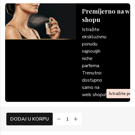
Premijerno na we
shopu
Istražite
ekskluzivnu
ponudu
najnovijih
niche
parfema.
Trenutno
dostupno
samo na
Istražite po
web shopu!
DODAJ U KORPU