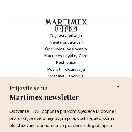
Najčešća pitanja
Pravila privatnosti
Opći uvjeti poslovanja
Martimex Loyalty Card
Poslovnice
Povrat i reklamacija
Dostava i isporuka
Plaćanje robe
Prijavite se na
Martimex newsletter
Newsletter
Ostvarite 10% popusta prilikom sljedeće kupovine i prvi otkrijte
Ostvarite 10% popusta prilikom sljedeće kupovine i
sve o najnovijim proizvodima, akcijskim i ekskluzivnim
ponudama te posebnim događanjima.
prvi otkrijte sve o najnovijim proizvodima, akcijskim i
ekskluzivnim ponudama te posebnim događanjima.
Prijava