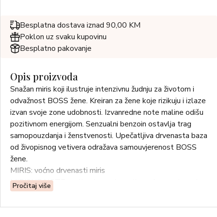
Besplatna dostava iznad 90,00 KM
Poklon uz svaku kupovinu
Besplatno pakovanje
Opis proizvoda
Snažan miris koji ilustruje intenzivnu žudnju za životom i
odvažnost BOSS žene. Kreiran za žene koje rizikuju i izlaze
izvan svoje zone udobnosti. Izvanredne note maline odišu
pozitivnom energijom. Senzualni benzoin ostavlja trag
samopouzdanja i ženstvenosti. Upečatljiva drvenasta baza
od živopisnog vetivera odražava samouvjerenost BOSS
žene.
MIRIS: voćno drvenasti miris
MIRISNE NOTE: malina, benzoin, vetiver, drvenaste note
Pročitaj više