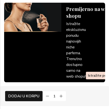
Premijerno na we
shopu
Istražite
ekskluzivnu
ponudu
najnovijih
niche
parfema.
Trenutno
dostupno
samo na
Istražite po
web shopu!
DODAJ U KORPU