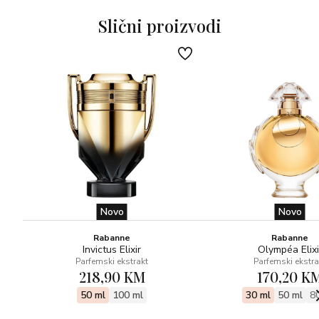
Slični proizvodi
Novo
Novo
Rabanne
Rabanne
Invictus Elixir
Olympéa Elixi
Parfemski ekstrakt
Parfemski ekstra
218,90 KM
170,20 K
50 ml
100 ml
30 ml
50 ml
8