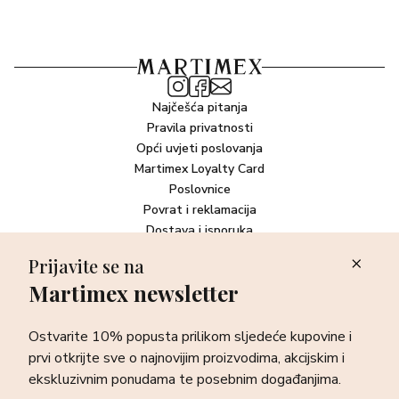
Najčešća pitanja
Pravila privatnosti
Opći uvjeti poslovanja
Martimex Loyalty Card
Poslovnice
Povrat i reklamacija
Dostava i isporuka
Plaćanje robe
Prijavite se na
Martimex newsletter
Newsletter
Ostvarite 10% popusta prilikom sljedeće kupovine i prvi otkrijte
Ostvarite 10% popusta prilikom sljedeće kupovine i
sve o najnovijim proizvodima, akcijskim i ekskluzivnim
ponudama te posebnim događanjima.
prvi otkrijte sve o najnovijim proizvodima, akcijskim i
ekskluzivnim ponudama te posebnim događanjima.
Prijava