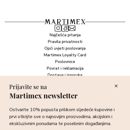
Najčešća pitanja
Pravila privatnosti
Opći uvjeti poslovanja
Martimex Loyalty Card
Poslovnice
Povrat i reklamacija
Dostava i isporuka
Plaćanje robe
Prijavite se na
Martimex newsletter
Newsletter
Ostvarite 10% popusta prilikom sljedeće kupovine i prvi otkrijte
Ostvarite 10% popusta prilikom sljedeće kupovine i
sve o najnovijim proizvodima, akcijskim i ekskluzivnim
ponudama te posebnim događanjima.
prvi otkrijte sve o najnovijim proizvodima, akcijskim i
ekskluzivnim ponudama te posebnim događanjima.
Prijava