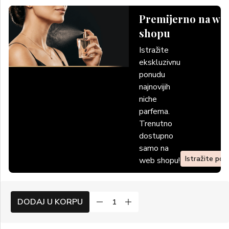
Premijerno na we
shopu
Istražite
ekskluzivnu
ponudu
najnovijih
niche
parfema.
Trenutno
dostupno
samo na
Istražite po
web shopu!
DODAJ U KORPU