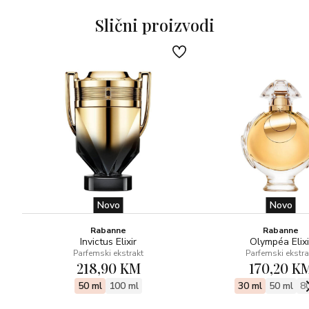
Slični proizvodi
Novo
Novo
Rabanne
Rabanne
Invictus Elixir
Olympéa Elixi
Parfemski ekstrakt
Parfemski ekstra
218,90 KM
170,20 K
50 ml
100 ml
30 ml
50 ml
8