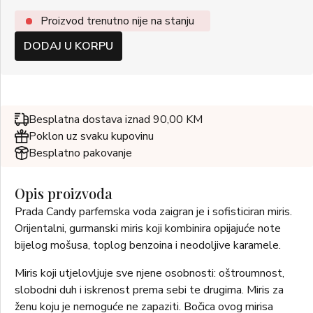
Proizvod trenutno nije na stanju
DODAJ U KORPU
Besplatna dostava iznad 90,00 KM
Poklon uz svaku kupovinu
Besplatno pakovanje
Opis proizvoda
Prada Candy parfemska voda zaigran je i sofisticiran miris.
Orijentalni, gurmanski miris koji kombinira opijajuće note
bijelog mošusa, toplog benzoina i neodoljive karamele.
Miris koji utjelovljuje sve njene osobnosti: oštroumnost,
slobodni duh i iskrenost prema sebi te drugima. Miris za
ženu koju je nemoguće ne zapaziti. Bočica ovog mirisa