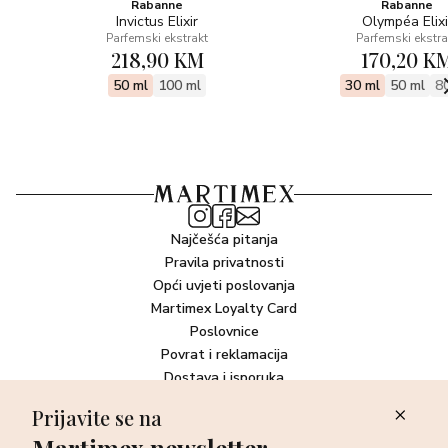
Rabanne
Rabanne
Invictus Elixir
Olympéa Elixi
Parfemski ekstrakt
Parfemski ekstra
218,90 KM
170,20 K
50 ml
100 ml
30 ml
50 ml
8
Najčešća pitanja
Pravila privatnosti
Opći uvjeti poslovanja
Martimex Loyalty Card
Poslovnice
Povrat i reklamacija
Dostava i isporuka
Plaćanje robe
Prijavite se na