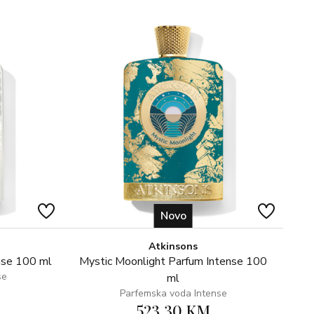
Novo
Atkinsons
nse 100 ml
Mystic Moonlight Parfum Intense 100
se
ml
Parfemska voda Intense
523,30 KM