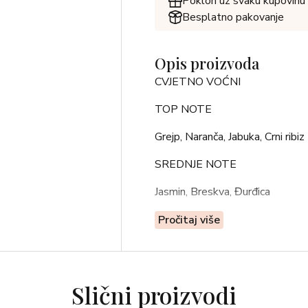
Poklon uz svaku kupovinu
Besplatno pakovanje
Opis proizvoda
CVJETNO VOĆNI
TOP NOTE
Grejp, Naranča, Jabuka, Crni ribiz
SREDNJE NOTE
Jasmin, Breskva, Đurđica
BAZNE NOTE
Pročitaj više
Sandalovina, Cedar, Tonka, Moš
Slični proizvodi