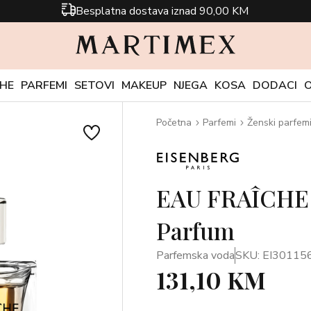
Besplatna dostava iznad 90,00 KM
CHE
PARFEMI
SETOVI
MAKEUP
NJEGA
KOSA
DODACI
Početna
Parfemi
Ženski parfem
EAU FRAÎCHE
Parfum
Parfemska voda
SKU: EI30115
131,10 KM