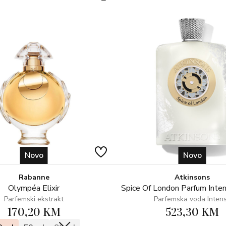
Novo
Novo
Rabanne
Atkinsons
Olympéa Elixir
Spice Of London Parfum Inte
Parfemski ekstrakt
Parfemska voda Inten
170,20 KM
523,30 KM