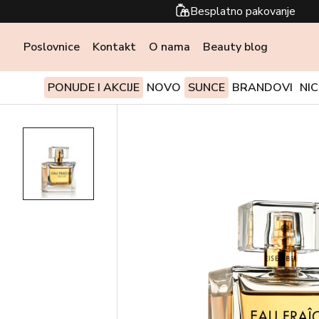
Besplatno pakovanje
Poslovnice
Kontakt
O nama
Beauty blog
PONUDE I AKCIJE
NOVO
SUNCE
BRANDOVI
NI