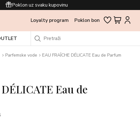
Poklon uz svaku kupovinu
Loyalty program
Poklon bon
OUTLET
i
Parfemske vode
EAU FRAÎCHE DÉLICATE Eau de Parfum
 DÉLICATE Eau de
6