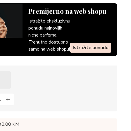
Premijerno na web shopu
Istražite ekskluzivnu
ponudu najnovijih
niche parfema.
Trenutno dostupno
Istražite ponudu
samo na web shopu!
 90,00 KM