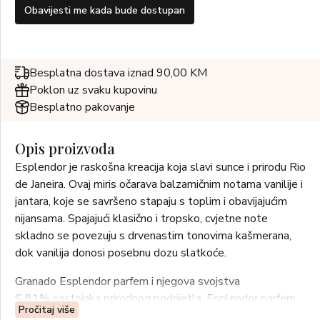
Obavijesti me kada bude dostupan
Besplatna dostava iznad 90,00 KM
Poklon uz svaku kupovinu
Besplatno pakovanje
Opis proizvoda
Esplendor je raskošna kreacija koja slavi sunce i prirodu Rio
de Janeira. Ovaj miris očarava balzamičnim notama vanilije i
jantara, koje se savršeno stapaju s toplim i obavijajućim
nijansama. Spajajući klasično i tropsko, cvjetne note
skladno se povezuju s drvenastim tonovima kašmerana,
dok vanilija donosi posebnu dozu slatkoće.
Granado Esplendor parfem i njegova svojstva
S 81% sastojaka prirodnog podrijetla, Esplendor parfem
Pročitaj više
prolazi kroz proces maceracije – praksu koju provodi