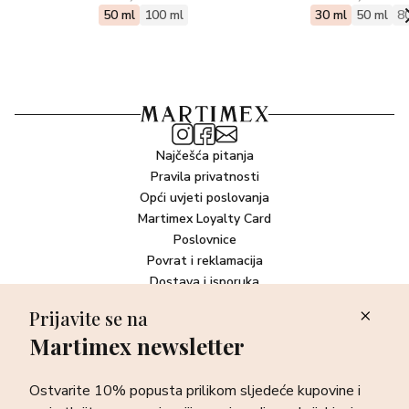
50 ml
100 ml
30 ml
50 ml
8
Najčešća pitanja
Pravila privatnosti
Opći uvjeti poslovanja
Martimex Loyalty Card
Poslovnice
Povrat i reklamacija
Dostava i isporuka
Plaćanje robe
Prijavite se na
Martimex newsletter
Newsletter
Ostvarite 10% popusta prilikom sljedeće kupovine i prvi otkrijte
Ostvarite 10% popusta prilikom sljedeće kupovine i
sve o najnovijim proizvodima, akcijskim i ekskluzivnim