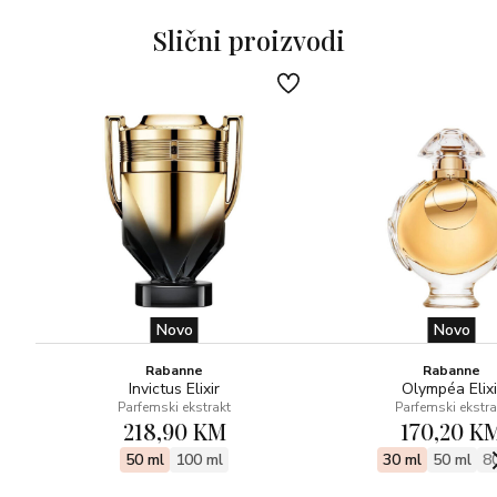
note: pačuli sa svojim nepogrešivim dubokim i
Slični proizvodi
tajanstvenim drvenim nijansama dugo ostaje u zraku, dok
mošus i kašmir pružaju osjećaj velike udobnosti.
Novo
Novo
Rabanne
Rabanne
Invictus Elixir
Olympéa Elixi
Parfemski ekstrakt
Parfemski ekstra
218,90 KM
170,20 K
50 ml
100 ml
30 ml
50 ml
8