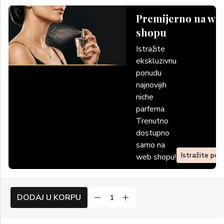
Premijerno na we
shopu
Istražite
ekskluzivnu
ponudu
najnovijih
niche
parfema.
Trenutno
dostupno
samo na
Istražite po
web shopu!
DODAJ U KORPU