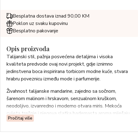
Besplatna dostava iznad 90,00 KM
Poklon uz svaku kupovinu
Besplatno pakovanje
Opis proizvoda
Talijanski stil, pažnja posvećena detaljima i visoka
kvaliteta predvode ovaj novi projekt, gdje iznimno
jedinstvena boca inspirirana torbicom modne kuće, stvara
hrabru poveznicu između mode i parfumerije.
Živahnost talijanske mandarine, zajedno sa sočnom,
šarenom malinom i hrskavom, senzualnom kruškom,
neodoljivo, izvanredno i moderno otvara miris. Mekoća
cvijeta trešnje i njegova slatka bademasta aroma miješaju
Pročitaj više
se s blagom začinjenošću božura i svježinom đurđice: dvije
tradicionalne cvjetne note koje dobivaju novu osobnost.
Otkrivajući tajnu Furla Autentica karaktera, dolaze bazne