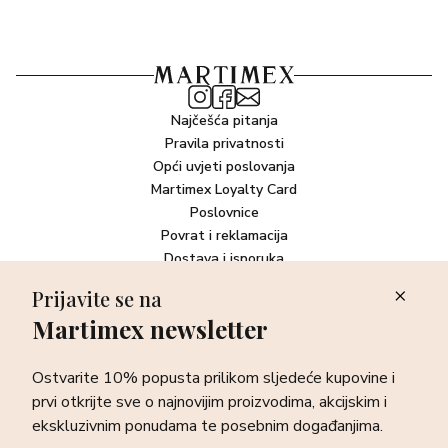
Najčešća pitanja
Pravila privatnosti
Opći uvjeti poslovanja
Martimex Loyalty Card
Poslovnice
Povrat i reklamacija
Dostava i isporuka
Plaćanje robe
Prijavite se na
Martimex newsletter
Newsletter
Ostvarite 10% popusta prilikom sljedeće kupovine i prvi otkrijte
Ostvarite 10% popusta prilikom sljedeće kupovine i
sve o najnovijim proizvodima, akcijskim i ekskluzivnim
ponudama te posebnim događanjima.
prvi otkrijte sve o najnovijim proizvodima, akcijskim i
ekskluzivnim ponudama te posebnim događanjima.
Prijava