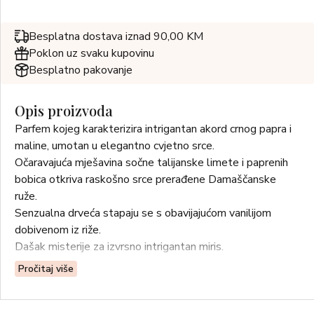
Besplatna dostava iznad 90,00 KM
Poklon uz svaku kupovinu
Besplatno pakovanje
Opis proizvoda
Parfem kojeg karakterizira intrigantan akord crnog papra i
maline, umotan u elegantno cvjetno srce.
Očaravajuća mješavina sočne talijanske limete i paprenih
bobica otkriva raskošno srce prerađene Damaščanske
ruže.
Senzualna drveća stapaju se s obavijajućom vanilijom
dobivenom iz riže.
Dašak misterije za izvrsno intrigantan miris.
Pročitaj više