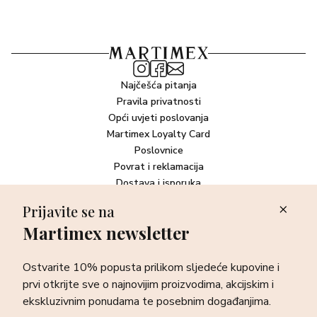
Najčešća pitanja
Pravila privatnosti
Opći uvjeti poslovanja
Martimex Loyalty Card
Poslovnice
Povrat i reklamacija
Dostava i isporuka
Plaćanje robe
Prijavite se na
Martimex newsletter
Newsletter
Ostvarite 10% popusta prilikom sljedeće kupovine i prvi otkrijte
Ostvarite 10% popusta prilikom sljedeće kupovine i
sve o najnovijim proizvodima, akcijskim i ekskluzivnim
ponudama te posebnim događanjima.
prvi otkrijte sve o najnovijim proizvodima, akcijskim i
ekskluzivnim ponudama te posebnim događanjima.
Prijava