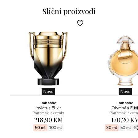
Slični proizvodi
Novo
Novo
Rabanne
Rabanne
Invictus Elixir
Olympéa Elixi
Parfemski ekstrakt
Parfemski ekstra
218,90 KM
170,20 K
50 ml
100 ml
30 ml
50 ml
8