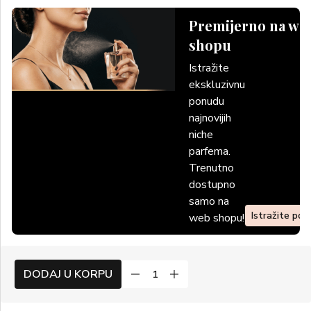
Premijerno na we
shopu
Istražite
ekskluzivnu
ponudu
najnovijih
niche
parfema.
Trenutno
dostupno
samo na
Istražite po
web shopu!
DODAJ U KORPU