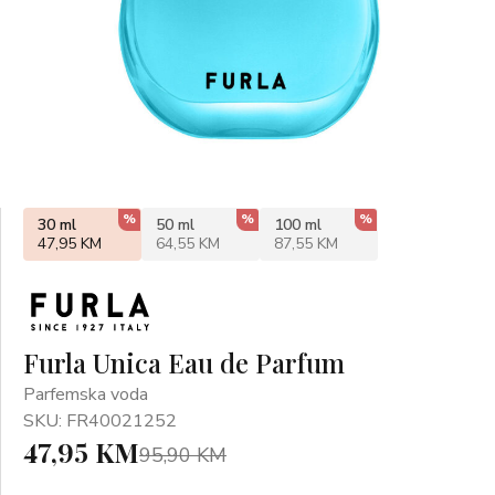
%
%
%
30 ml
50 ml
100 ml
47,95 KM
64,55 KM
87,55 KM
Furla Unica Eau de Parfum
Parfemska voda
SKU: FR40021252
47,95 KM
95,90 KM