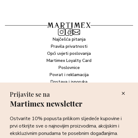
Najčešća pitanja
Pravila privatnosti
Opći uvjeti poslovanja
Martimex Loyalty Card
Poslovnice
Povrat i reklamacija
Dostava i isporuka
Plaćanje robe
Prijavite se na
Martimex newsletter
Newsletter
Ostvarite 10% popusta prilikom sljedeće kupovine i prvi otkrijte
Ostvarite 10% popusta prilikom sljedeće kupovine i
sve o najnovijim proizvodima, akcijskim i ekskluzivnim
ponudama te posebnim događanjima.
prvi otkrijte sve o najnovijim proizvodima, akcijskim i
ekskluzivnim ponudama te posebnim događanjima.
Prijava