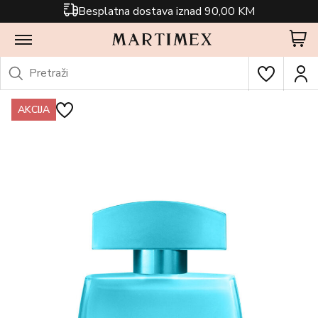
Besplatna dostava iznad 90,00 KM
AKCIJA