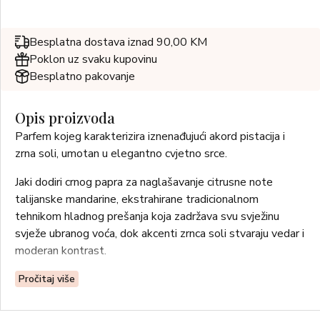
Besplatna dostava iznad 90,00 KM
Poklon uz svaku kupovinu
Besplatno pakovanje
Opis proizvoda
Parfem kojeg karakterizira iznenađujući akord pistacija i
zrna soli, umotan u elegantno cvjetno srce.
Jaki dodiri crnog papra za naglašavanje citrusne note
talijanske mandarine, ekstrahirane tradicionalnom
tehnikom hladnog prešanja koja zadržava svu svježinu
svježe ubranog voća, dok akcenti zrnca soli stvaraju vedar i
moderan kontrast.
Note Pistachio STT , zarobljenog sastojka koji evocira
Pročitaj više
gurmanski aspekt sladoleda od pistacija, kombiniraju se sa
slatkim tonovima heliotropa i elegantnim aspektima