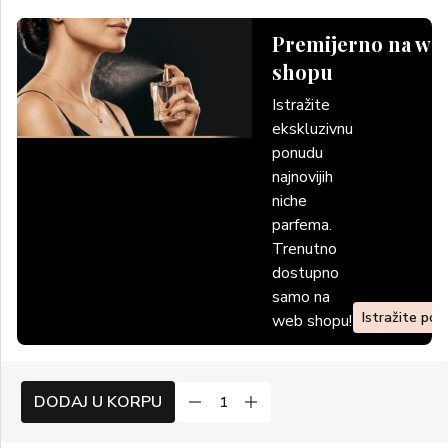
Premijerno na we
shopu
Istražite
ekskluzivnu
ponudu
najnovijih
niche
parfema.
Trenutno
dostupno
samo na
Istražite po
web shopu!
DODAJ U KORPU