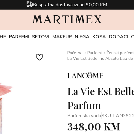
Besplatna dostava iznad 90,00 KM
CHE
PARFEMI
SETOVI
MAKEUP
NJEGA
KOSA
DODACI
Početna
Parfemi
Ženski parfem
La Vie Est Belle Iris Absolu Eau d
La Vie Est Bell
Parfum
Parfemska voda
SKU: LAN392
348,00 KM