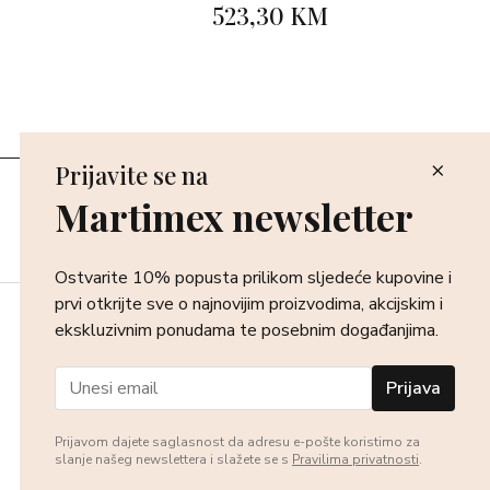
523,30 KM
Prijavite se na
Poslovnice
Martimex newsletter
Povrat i reklamacija
Dostava i isporuka
Plaćanje robe
Ostvarite 10% popusta prilikom sljedeće kupovine i
prvi otkrijte sve o najnovijim proizvodima, akcijskim i
ekskluzivnim ponudama te posebnim događanjima.
Prijava
Prijavom dajete saglasnost da adresu e-pošte koristimo za
slanje našeg newslettera i slažete se s
Pravilima privatnosti
.