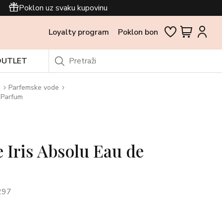
Poklon uz svaku kupovinu
Loyalty program
Poklon bon
OUTLET
i
Parfemske vode
e Parfum
e Iris Absolu Eau de
297