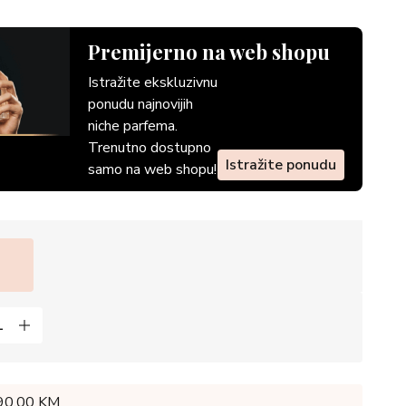
Premijerno na web shopu
Istražite ekskluzivnu
ponudu najnovijih
niche parfema.
Trenutno dostupno
Istražite ponudu
samo na web shopu!
 90,00 KM