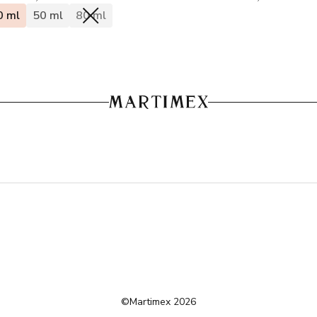
0 ml
50 ml
80 ml
©Martimex 2026