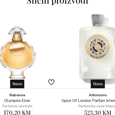
Slični proizvodi
gurmanske note bitne za La Vie e
radosti koji se neodoljivo širi.
Novi La Vie Est Belle Iris Absolu
pozivajući nas da ujedinimo svoj
zajedništva.
Novo
Novo
Rabanne
Atkinsons
Olympéa Elixir
Spice Of London Parfum Inte
Parfemski ekstrakt
Parfemska voda Inten
170,20 KM
523,30 KM