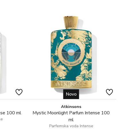
st Belle, ova nova varijacija izaziva postojan osjećaj
 predstavlja živahnu, snažnu i višestruku viziju sreće,
e glasove oko ljepote života i osjetimo intenzitet
Novo
Atkinsons
nse 100 ml
Mystic Moonlight Parfum Intense 100
se
ml
Parfemska voda Intense