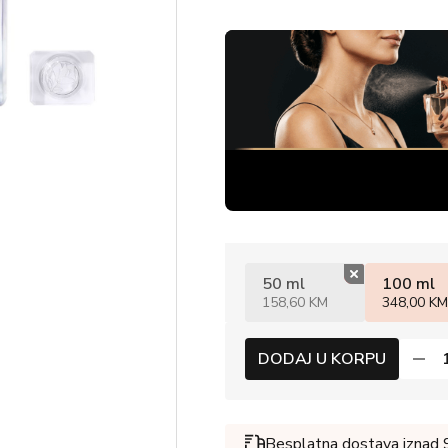
%
50 ml
100 ml
158,60 KM
348,00 KM
DODAJ U KORPU
Besplatna dostava iznad