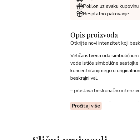
Poklon uz svaku kupovinu
Besplatno pakovanje
Opis proizvoda
Otkrijte novi intenzitet koji be
Veličanstvena oda simboličnom c
vode ističe simbolične sastojke 
koncentriraniji nego u originalnom
beskrajni val.
– proslava beskonačno intenziv
– veća koncentracija zaraznog iri
Pročitaj više
– kristalni osmijeh na bočici, pre
Sočni akord crnog ribiza daje s
ljeta. Uzdignuta dubokom senzua