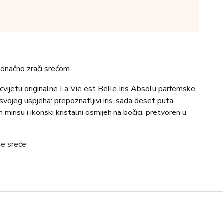
skonačno zrači srećom.
vijetu originalne La Vie est Belle Iris Absolu parfemske
svojeg uspjeha: prepoznatljivi iris, sada deset puta
 mirisu i ikonski kristalni osmijeh na bočici, pretvoren u
ne sreće
sa
tvoren u beskrajni val
vježinu mliječnom akordu smokve, toplom poput sunčanog
lnošću akorda pačulija i vrlo zaraznim karakterom