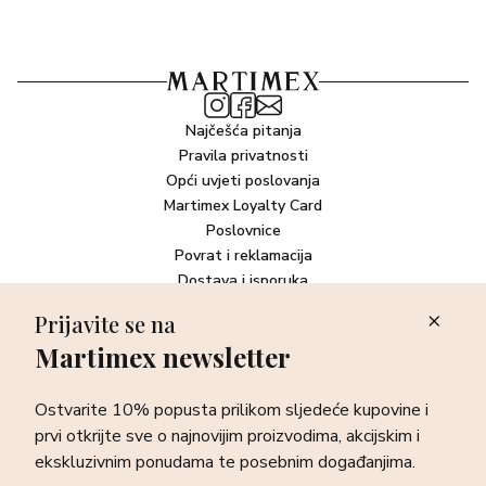
note akorda lista ljubičice unose jedinstvenu oštrinu u
miris. U bazi, akord bijelog drveta stapa se s toplim,
senzualnom cedrovinom, zaraznom burbon vanilijom, i
akordom Bijelog mošusa, kako bi se stvorio puderast i čist
miris, MY WAY NECTAR EAU DE PARFUM.
Najčešća pitanja
Pravila privatnosti
Opći uvjeti poslovanja
Martimex Loyalty Card
Poslovnice
Povrat i reklamacija
Dostava i isporuka
Plaćanje robe
Prijavite se na
Martimex newsletter
Newsletter
Ostvarite 10% popusta prilikom sljedeće kupovine i prvi otkrijte
Ostvarite 10% popusta prilikom sljedeće kupovine i
sve o najnovijim proizvodima, akcijskim i ekskluzivnim
ponudama te posebnim događanjima.
prvi otkrijte sve o najnovijim proizvodima, akcijskim i
ekskluzivnim ponudama te posebnim događanjima.
Prijava