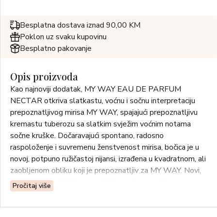
Besplatna dostava iznad 90,00 KM
Poklon uz svaku kupovinu
Besplatno pakovanje
Opis proizvoda
Kao najnoviji dodatak, MY WAY EAU DE PARFUM
NECTAR otkriva slatkastu, voćnu i sočnu interpretaciju
prepoznatljivog mirisa MY WAY, spajajući prepoznatljivu
kremastu tuberozu sa slatkim svježim voćnim notama
sočne kruške. Dočaravajući spontano, radosno
raspoloženje i suvremenu ženstvenost mirisa, bočica je u
novoj, potpuno ružičastoj nijansi, izrađena u kvadratnom, ali
zaobljenom obliku koji je prepoznatljiv za MY WAY. Novi,
prozirni ružičasti talisman služi kao njegov poklopac,
Pročitaj više
prenoseći svu svjetlost, svježinu, sočnost miris a, koja
definira MY WAY EAU DE PARFUM NECTAR.