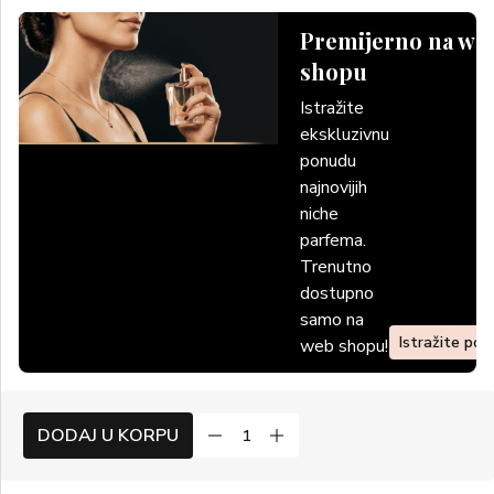
Premijerno na we
shopu
Istražite
ekskluzivnu
ponudu
najnovijih
niche
parfema.
Trenutno
dostupno
samo na
Istražite po
web shopu!
DODAJ U KORPU