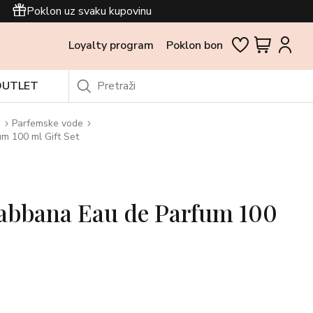
Poklon uz svaku kupovinu
Loyalty program
Poklon bon
OUTLET
i
Parfemske vode
m 100 ml Gift Set
abbana Eau de Parfum 100