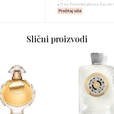
• Q by Dolce&Gabbana Eau de 
Pročitaj više
DIZAJN
Predstavljen u ekskluzivnoj crv
ovaj set sadrži proizvode iz Q
detaljima očarava osjetila i sl
Slični proizvodi