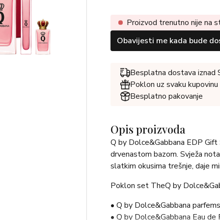
Proizvod trenutno nije na s
Obavijesti me kada bude do
Besplatna dostava iznad
Poklon uz svaku kupovinu
Besplatno pakovanje
Opis proizvoda
Q by Dolce&Gabbana EDP Gift 
drvenastom bazom. Svježa nota s
slatkim okusima trešnje, daje mir
Poklon set TheQ by Dolce&Gab
• Q by Dolce&Gabbana parfems
• Q by Dolce&Gabbana Eau de P