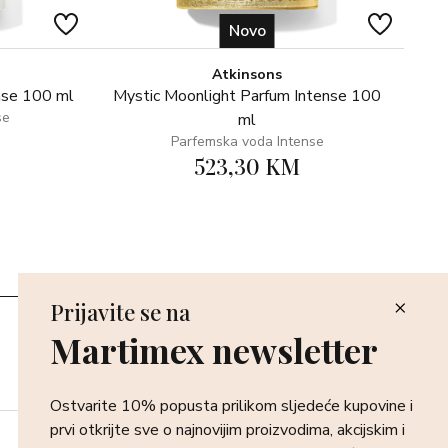
Novo
Atkinsons
nse 100 ml
Mystic Moonlight Parfum Intense 100
se
ml
Parfemska voda Intense
523,30 KM
Prijavite se na
Poslovnice
Martimex newsletter
Povrat i reklamacija
Dostava i isporuka
Plaćanje robe
Ostvarite 10% popusta prilikom sljedeće kupovine i
prvi otkrijte sve o najnovijim proizvodima, akcijskim i