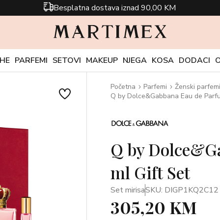
Besplatna dostava iznad 90,00 KM
CHE
PARFEMI
SETOVI
MAKEUP
NJEGA
KOSA
DODACI
Početna
Parfemi
Ženski parfem
Q by Dolce&Gabbana Eau de Parfu
Q by Dolce&G
ml Gift Set
Set mirisa
SKU: DIGP1KQ2C12
305,20 KM