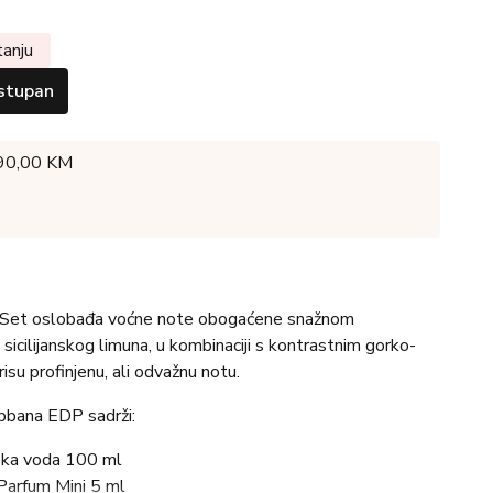
tanju
stupan
 90,00 KM
Set oslobađa voćne note obogaćene snažnom
icilijanskog limuna, u kombinaciji s kontrastnim gorko-
isu profinjenu, ali odvažnu notu.
bana EDP sadrži:
ka voda 100 ml
arfum Mini 5 ml