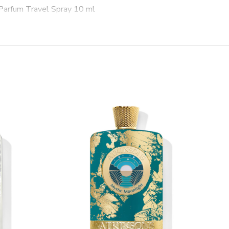
Parfum Travel Spray 10 ml
enoj baršunastoj kutiji ukrašenoj legendarnim DG logom,
 by Dolce&Gabbana kolekcije. Pedantna pažnja posvećena
avi bezvremenski stil Dolce&Gabbane.