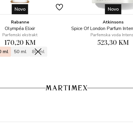
Novo
Novo
Rabanne
Atkinsons
Olympéa Elixir
Spice Of London Parfum Inte
Parfemski ekstrakt
Parfemska voda Inten
170,20 KM
523,30 KM
0 ml
50 ml
80 ml