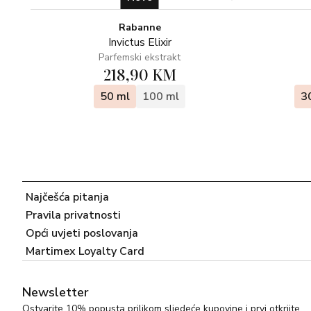
Rabanne
Invictus Elixir
Parfemski ekstrakt
218,90 KM
50 ml
100 ml
3
Najčešća pitanja
Pravila privatnosti
Opći uvjeti poslovanja
Martimex Loyalty Card
Newsletter
Ostvarite 10% popusta prilikom sljedeće kupovine i prvi otkrijte