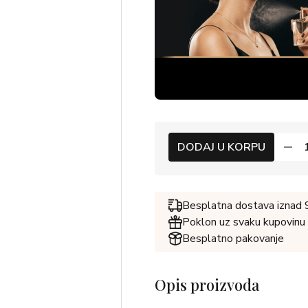
DODAJ U KORPU
Besplatna dostava iznad
Poklon uz svaku kupovinu
Besplatno pakovanje
Opis proizvoda