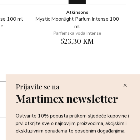
Atkinsons
nse 100 ml
Mystic Moonlight Parfum Intense 100
se
ml
Parfemska voda Intense
523,30 KM
Prijavite se na
Poslovnice
Martimex newsletter
Povrat i reklamacija
Dostava i isporuka
Plaćanje robe
Ostvarite 10% popusta prilikom sljedeće kupovine i
prvi otkrijte sve o najnovijim proizvodima, akcijskim i
ekskluzivnim ponudama te posebnim događanjima.