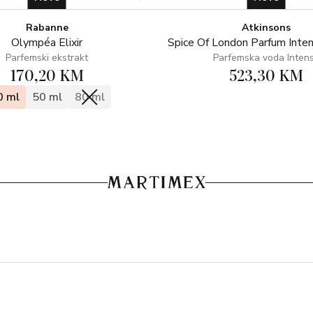
Rabanne
Atkinsons
Olympéa Elixir
Spice Of London Parfum Inte
Parfemski ekstrakt
Parfemska voda Inten
170,20 KM
523,30 KM
0 ml
50 ml
80 ml