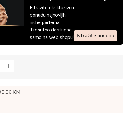
Istražite ekskluzivnu
ponudu najnovijih
niche parfema.
Trenutno dostupno
Istražite ponudu
samo na web shopu!
 90,00 KM