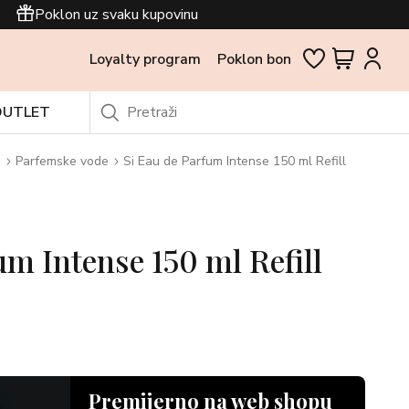
Poklon uz svaku kupovinu
Loyalty program
Poklon bon
OUTLET
i
Parfemske vode
Si Eau de Parfum Intense 150 ml Refill
um Intense 150 ml Refill
Premijerno na web shopu